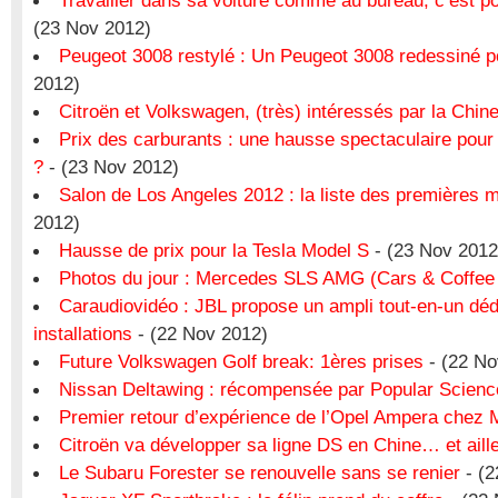
Travailler dans sa voiture comme au bureau, c’est p
(23 Nov 2012)
Peugeot 3008 restylé : Un Peugeot 3008 redessiné p
2012)
Citroën et Volkswagen, (très) intéressés par la Chin
Prix des carburants : une hausse spectaculaire pour
?
- (23 Nov 2012)
Salon de Los Angeles 2012 : la liste des premières 
2012)
Hausse de prix pour la Tesla Model S
- (23 Nov 2012
Photos du jour : Mercedes SLS AMG (Cars & Coffee 
Caraudiovidéo : JBL propose un ampli tout-en-un déd
installations
- (22 Nov 2012)
Future Volkswagen Golf break: 1ères prises
- (22 No
Nissan Deltawing : récompensée par Popular Scienc
Premier retour d’expérience de l’Opel Ampera chez 
Citroën va développer sa ligne DS en Chine… et aill
Le Subaru Forester se renouvelle sans se renier
- (2