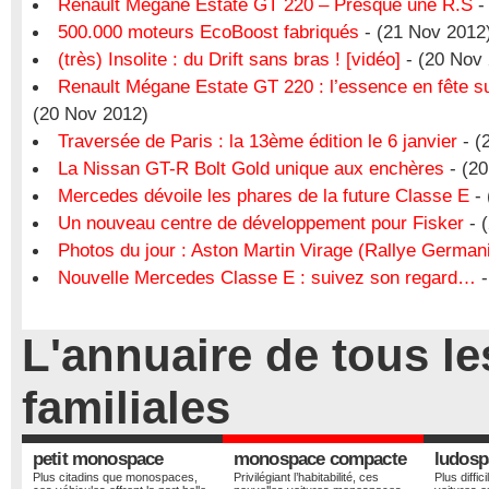
Renault Megane Estate GT 220 – Presque une R.S
-
500.000 moteurs EcoBoost fabriqués
- (21 Nov 2012
(très) Insolite : du Drift sans bras ! [vidéo]
- (20 Nov
Renault Mégane Estate GT 220 : l’essence en fête s
(20 Nov 2012)
Traversée de Paris : la 13ème édition le 6 janvier
- (
La Nissan GT-R Bolt Gold unique aux enchères
- (20
Mercedes dévoile les phares de la future Classe E
- 
Un nouveau centre de développement pour Fisker
- 
Photos du jour : Aston Martin Virage (Rallye German
Nouvelle Mercedes Classe E : suivez son regard…
-
L'annuaire de tous l
familiales
petit monospace
monospace compacte
ludosp
Plus citadins que monospaces,
Privilégiant l’habitabilité, ces
Plus diffic