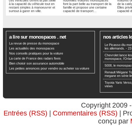
ces véhicules offrent la part belle
nouvelles voitures monospaces
voitures or
à la capacité du véhicule tout en
font la part belle au transport de la
de la cat
restant simples à manoeuvrer et
famille et propose une certaine
Elles privi
surtout à garer en ville.
capacité de transport…
capacité d
a lire sur monospaces . net
nos articles l
La revue de presse du monospace
Le Picasso élu mon
Les actualités des monospaces
les allemands.
- 23
Nos conseils pratiques pour la voiture
Chevrolet lance l
La carte de France des radars fixes
monospace, l’Orla
Bien choisir son assurance automobile
5008, le monospac
Les petites annonces pour vendre ou acheter sa voiture
Renault Mégane To
megane en série li
Toyota Yaris Verso
views
Copyright 2009 -
Entrées (RSS)
|
Commentaires (RSS)
| Pr
conçu par