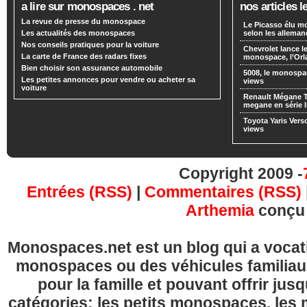
a lire sur monospaces . net
nos articles l
La revue de presse du monospace
Le Picasso élu m
Les actualités des monospaces
selon les alleman
Nos conseils pratiques pour la voiture
Chevrolet lance
La carte de France des radars fixes
monospace, l’Or
Bien choisir son assurance automobile
5008, le monospa
Les petites annonces pour vendre ou acheter sa
views
voiture
Renault Mégane 
megane en série l
Toyota Yaris Vers
views
Copyright 2009 -
Entrées (RSS)
|
Commentaires (RSS)
Arthemia
conçu
Monospaces.net est un blog qui a vocatio
monospaces ou des véhicules familia
pour la famille et pouvant offrir jus
catégories: les petits monospaces, l