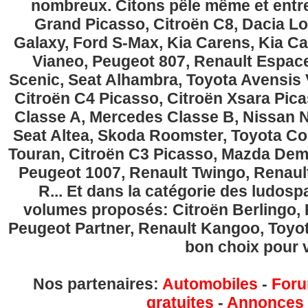
nombreux. Citons pêle même et entre
Grand Picasso, Citroën C8, Dacia Lo
Galaxy, Ford S-Max, Kia Carens, Kia C
Vianeo, Peugeot 807, Renault Espace
Scenic, Seat Alhambra, Toyota Avensis 
Citroën C4 Picasso, Citroën Xsara Pi
Classe A, Mercedes Classe B, Nissan No
Seat Altea, Skoda Roomster, Toyota Cor
Touran, Citroën C3 Picasso, Mazda Demi
Peugeot 1007, Renault Twingo, Renau
R... Et dans la catégorie des ludospa
volumes proposés: Citroën Berlingo, Fi
Peugeot Partner, Renault Kangoo, Toyota
bon choix pour v
Nos partenaires:
Automobiles
-
Foru
gratuites
-
Annonces g