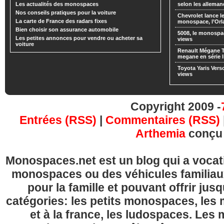
Les actualités des monospaces
selon les alleman
Nos conseils pratiques pour la voiture
Chevrolet lance
La carte de France des radars fixes
monospace, l’Or
Bien choisir son assurance automobile
5008, le monospa
Les petites annonces pour vendre ou acheter sa
views
voiture
Renault Mégane 
megane en série l
Toyota Yaris Vers
views
Copyright 2009 -
Entrées (RSS)
|
Commentaires (RSS)
Arthemia
conçu
Monospaces.net est un blog qui a vocatio
monospaces ou des véhicules familia
pour la famille et pouvant offrir jus
catégories: les petits monospaces, l
et à la france, les ludospaces. Le