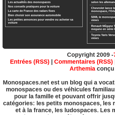
Les actualités des monospaces
selon les alleman
Nos conseils pratiques pour la voiture
Chevrolet lance
La carte de France des radars fixes
monospace, l’Or
Bien choisir son assurance automobile
5008, le monospa
Les petites annonces pour vendre ou acheter sa
views
voiture
Renault Mégane 
megane en série l
Toyota Yaris Vers
views
Copyright 2009 -
Entrées (RSS)
|
Commentaires (RSS)
Arthemia
conçu
Monospaces.net est un blog qui a vocatio
monospaces ou des véhicules familia
pour la famille et pouvant offrir jus
catégories: les petits monospaces, l
et à la france, les ludospaces. Le