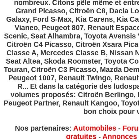
nombreux. Citons pêle même et entre
Grand Picasso, Citroën C8, Dacia Lo
Galaxy, Ford S-Max, Kia Carens, Kia C
Vianeo, Peugeot 807, Renault Espace
Scenic, Seat Alhambra, Toyota Avensis 
Citroën C4 Picasso, Citroën Xsara Pi
Classe A, Mercedes Classe B, Nissan No
Seat Altea, Skoda Roomster, Toyota Cor
Touran, Citroën C3 Picasso, Mazda Demi
Peugeot 1007, Renault Twingo, Renau
R... Et dans la catégorie des ludospa
volumes proposés: Citroën Berlingo, Fi
Peugeot Partner, Renault Kangoo, Toyota
bon choix pour v
Nos partenaires:
Automobiles
-
Foru
gratuites
-
Annonces g