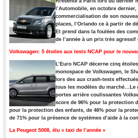
Rrésenté à Paris lors du dernier 
l’Automobile, en octobre dernier,
commercialisation de son nouve
places, l’Orlando ce à partir de d
Et prend dans la foulées des com
de l’année à un prix très agressif
Volkswagen: 5 étoiles aux tests NCAP pour le nouv
L’Euro NCAP décerne cinq étoile
monospace de Volkswagen, le Sha
lors des aux crash-tests effectué
tous les modèles du marché…Le
portes arrière coulissantes Volk
score de 96% pour la protection 
pour la protection des enfants, de 46% pour la prote
de 71% pour la présence de systèmes d’aide à la con
La Peugeot 5008, élu « taxi de l’année »