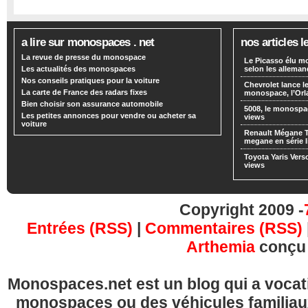
a lire sur monospaces . net
nos articles l
La revue de presse du monospace
Le Picasso élu m
Les actualités des monospaces
selon les alleman
Nos conseils pratiques pour la voiture
Chevrolet lance
La carte de France des radars fixes
monospace, l’Or
Bien choisir son assurance automobile
5008, le monospa
Les petites annonces pour vendre ou acheter sa
views
voiture
Renault Mégane 
megane en série l
Toyota Yaris Vers
views
Copyright 2009 -
Entrées (RSS)
|
Commentaires (RSS)
Arthemia
conçu
Monospaces.net est un blog qui a vocatio
monospaces ou des véhicules familia