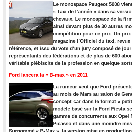
Le monospace Peugeot 5008 vient 
« Taxi de l’année » dans sa versio
chevaux. Le monospace de la firm
ainsi devant plus de 30 autres m
compétition pour ce prix. Un prix
magazine l’Officiel du taxi, revue
référence, et issu du vote d’un jury composé de jour
représentants des fédérations et de plus de 600 ab
véritable plébiscite de la profession en quelque sort
Ford lancera la « B-max » en 2011
La rumeur veut que Ford présente
au mois de Mars au salon de Gen
concept-car dans le format « pet
modèle basé sur la Ford Fiesta se
gamme de concurrents aux Opel M
Picasso et dans une moindre mes
Surnommé « B-Max », la version mise en production 