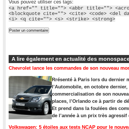
Vous pouvez utiliser ces tags:
<a href="" title=""> <abbr title=""> <acr
<blockquote cite=""> <cite> <code> <del d
<i> <q cite=""> <s> <strike> <strong>
A lire également en actualité des monospac
Chevrolet lance les commandes de son nouveau mon
Rrésenté à Paris lors du dernier 
l’Automobile, en octobre dernier,
commercialisation de son nouve
places, l’Orlando ce à partir de d
Et prend dans la foulées des com
de l’année à un prix très agressif
Volkswagen: 5 étoiles aux tests NCAP pour le nouv