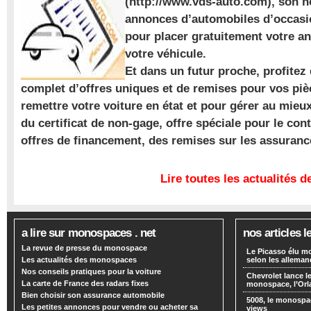
(http://www.vds-auto.com), son n
annonces d’automobiles d’occasio
pour placer gratuitement votre a
votre véhicule.
Et dans un futur proche, profite
complet d’offres uniques et de remises pour vos piè
remettre votre voiture en état et pour gérer au mieu
du certificat de non-gage, offre spéciale pour le con
offres de financement, des remises sur les assuran
Lire toutes les actualités
a lire sur monospaces . net
nos articles l
La revue de presse du monospace
Le Picasso élu m
Les actualités des monospaces
selon les alleman
Nos conseils pratiques pour la voiture
Chevrolet lance
La carte de France des radars fixes
monospace, l’Or
Bien choisir son assurance automobile
5008, le monospa
Les petites annonces pour vendre ou acheter sa
views