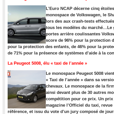
L’Euro NCAP décerne cinq étoile
monospace de Volkswagen, le Sha
lors des aux crash-tests effectué
tous les modèles du marché…Le
portes arrière coulissantes Volk
score de 96% pour la protection 
pour la protection des enfants, de 46% pour la prote
de 71% pour la présence de systèmes d’aide à la con
La Peugeot 5008, élu « taxi de l’année »
Le monospace Peugeot 5008 vient 
« Taxi de l’année » dans sa versio
chevaux. Le monospace de la firm
ainsi devant plus de 30 autres m
compétition pour ce prix. Un prix
magazine l’Officiel du taxi, revue
référence, et issu du vote d’un jury composé de jour