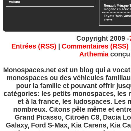
voiture
Renault Mégane 
megane en série l
Toyota Yaris Vers
views
Copyright 2009 -
Entrées (RSS)
|
Commentaires (RSS)
Arthemia
conçu
Monospaces.net est un blog qui a vocatio
monospaces ou des véhicules familia
pour la famille et pouvant offrir jus
catégories: les petits monospaces, l
et à la france, les ludospaces. Le
nombreux. Citons pêle même et entre
Grand Picasso, Citroën C8, Dacia Lo
Galaxy, Ford S-Max, Kia Carens, Kia C