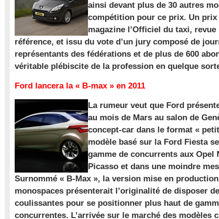
ainsi devant plus de 30 autres m
compétition pour ce prix. Un prix
magazine l’Officiel du taxi, revue
référence, et issu du vote d’un jury composé de jour
représentants des fédérations et de plus de 600 ab
véritable plébiscite de la profession en quelque sort
Ford lancera la « B-max » en 2011
La rumeur veut que Ford présente
au mois de Mars au salon de Gen
concept-car dans le format « pet
modèle basé sur la Ford Fiesta se
gamme de concurrents aux Opel M
Picasso et dans une moindre mes
Surnommé « B-Max », la version mise en production 
monospaces présenterait l’originalité de disposer de
coulissantes pour se positionner plus haut de gam
concurrentes. L’arrivée sur le marché des modèles