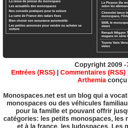
La revue de presse du monospace
Le Picasso élu m
Les actualités des monospaces
selon les alleman
Nos conseils pratiques pour la voiture
Chevrolet lance
La carte de France des radars fixes
monospace, l’Or
Bien choisir son assurance automobile
5008, le monospa
Les petites annonces pour vendre ou acheter sa
views
voiture
Renault Mégane 
megane en série l
Toyota Yaris Vers
views
Copyright 2009 -
Entrées (RSS)
|
Commentaires (RSS)
Arthemia
conçu
Monospaces.net est un blog qui a vocatio
monospaces ou des véhicules familia
pour la famille et pouvant offrir jus
catégories: les petits monospaces, l
et à la france, les ludospaces. Le