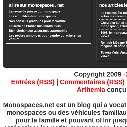
a lire sur monospaces . net
nos articles l
La revue de presse du monospace
Le Picasso élu m
Les actualités des monospaces
selon les alleman
Nos conseils pratiques pour la voiture
Chevrolet lance
La carte de France des radars fixes
monospace, l’Or
Bien choisir son assurance automobile
5008, le monospa
Les petites annonces pour vendre ou acheter sa
views
voiture
Renault Mégane 
megane en série l
Toyota Yaris Vers
views
Copyright 2009 -
Entrées (RSS)
|
Commentaires (RSS)
Arthemia
conçu
Monospaces.net est un blog qui a vocatio
monospaces ou des véhicules familia
pour la famille et pouvant offrir jus