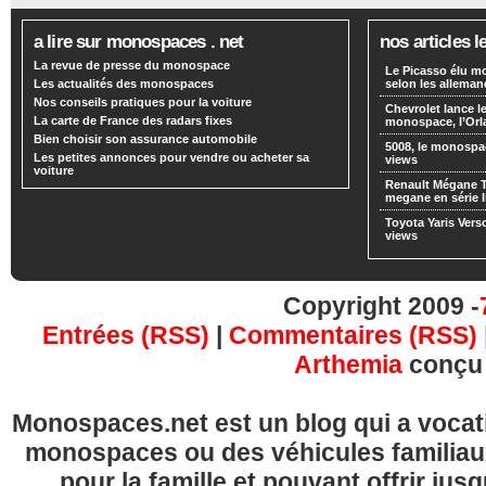
a lire sur monospaces . net
nos articles l
La revue de presse du monospace
Le Picasso élu m
Les actualités des monospaces
selon les alleman
Nos conseils pratiques pour la voiture
Chevrolet lance
La carte de France des radars fixes
monospace, l’Or
Bien choisir son assurance automobile
5008, le monospa
Les petites annonces pour vendre ou acheter sa
views
voiture
Renault Mégane 
megane en série l
Toyota Yaris Vers
views
Copyright 2009 -
Entrées (RSS)
|
Commentaires (RSS)
Arthemia
conçu
Monospaces.net est un blog qui a vocatio
monospaces ou des véhicules familia
pour la famille et pouvant offrir jus