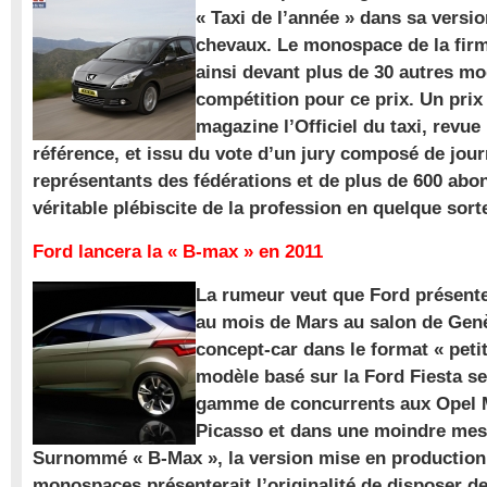
« Taxi de l’année » dans sa versio
chevaux. Le monospace de la firm
ainsi devant plus de 30 autres m
compétition pour ce prix. Un prix
magazine l’Officiel du taxi, revue
référence, et issu du vote d’un jury composé de jour
représentants des fédérations et de plus de 600 ab
véritable plébiscite de la profession en quelque sort
Ford lancera la « B-max » en 2011
La rumeur veut que Ford présente
au mois de Mars au salon de Gen
concept-car dans le format « pet
modèle basé sur la Ford Fiesta se
gamme de concurrents aux Opel M
Picasso et dans une moindre mes
Surnommé « B-Max », la version mise en production 
monospaces présenterait l’originalité de disposer de