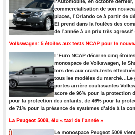
l’Automobile, en octobre dernier,
commercialisation de son nouve
places, l’Orlando ce à partir de d
Et prend dans la foulées des com
de l’année à un prix très agressif
Volkswagen: 5 étoiles aux tests NCAP pour le nouv
L’Euro NCAP décerne cinq étoile
monospace de Volkswagen, le Sha
lors des aux crash-tests effectué
tous les modèles du marché…Le
portes arrière coulissantes Volk
score de 96% pour la protection 
pour la protection des enfants, de 46% pour la prote
de 71% pour la présence de systèmes d’aide à la con
La Peugeot 5008, élu « taxi de l’année »
Le monospace Peugeot 5008 vient 