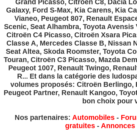
Grand Picasso, Citroën C8, Dacia Lo
Galaxy, Ford S-Max, Kia Carens, Kia C
Vianeo, Peugeot 807, Renault Espace
Scenic, Seat Alhambra, Toyota Avensis 
Citroën C4 Picasso, Citroën Xsara Pi
Classe A, Mercedes Classe B, Nissan No
Seat Altea, Skoda Roomster, Toyota Cor
Touran, Citroën C3 Picasso, Mazda Demi
Peugeot 1007, Renault Twingo, Renau
R... Et dans la catégorie des ludospa
volumes proposés: Citroën Berlingo, Fi
Peugeot Partner, Renault Kangoo, Toyota
bon choix pour v
Nos partenaires:
Automobiles
-
Foru
gratuites
-
Annonces g