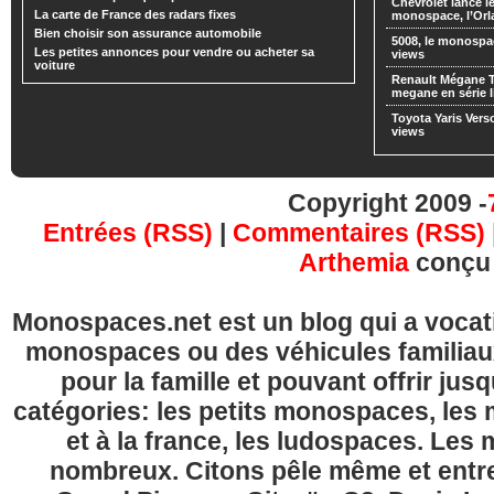
Chevrolet lance
La carte de France des radars fixes
monospace, l’Or
Bien choisir son assurance automobile
5008, le monospa
Les petites annonces pour vendre ou acheter sa
views
voiture
Renault Mégane 
megane en série l
Toyota Yaris Vers
views
Copyright 2009 -
Entrées (RSS)
|
Commentaires (RSS)
Arthemia
conçu
Monospaces.net est un blog qui a vocatio
monospaces ou des véhicules familia
pour la famille et pouvant offrir jus
catégories: les petits monospaces, l
et à la france, les ludospaces. Le
nombreux. Citons pêle même et entre