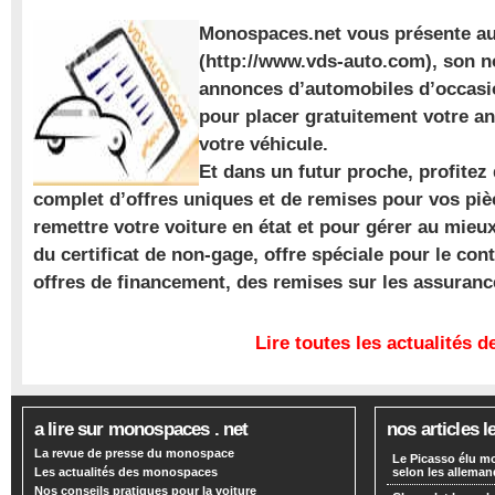
Monospaces.net vous présente au
(http://www.vds-auto.com), son n
annonces d’automobiles d’occasio
pour placer gratuitement votre a
votre véhicule.
Et dans un futur proche, profite
complet d’offres uniques et de remises pour vos piè
remettre votre voiture en état et pour gérer au mieu
du certificat de non-gage, offre spéciale pour le con
offres de financement, des remises sur les assuran
Lire toutes les actualités
a lire sur monospaces . net
nos articles l
La revue de presse du monospace
Le Picasso élu m
Les actualités des monospaces
selon les alleman
Nos conseils pratiques pour la voiture