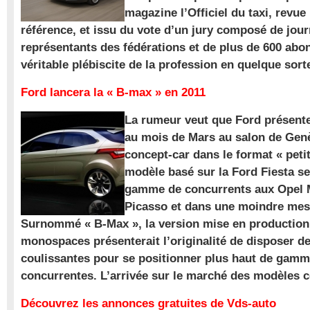
magazine l’Officiel du taxi, revue
référence, et issu du vote d’un jury composé de jour
représentants des fédérations et de plus de 600 ab
véritable plébiscite de la profession en quelque sort
Ford lancera la « B-max » en 2011
La rumeur veut que Ford présente
au mois de Mars au salon de Gen
concept-car dans le format « pet
modèle basé sur la Ford Fiesta se
gamme de concurrents aux Opel M
Picasso et dans une moindre mes
Surnommé « B-Max », la version mise en production 
monospaces présenterait l’originalité de disposer de
coulissantes pour se positionner plus haut de gam
concurrentes. L’arrivée sur le marché des modèles
Découvrez les annonces gratuites de Vds-auto