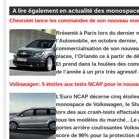
A lire également en actualité des monospac
Chevrolet lance les commandes de son nouveau mon
Rrésenté à Paris lors du dernier 
l’Automobile, en octobre dernier,
commercialisation de son nouve
places, l’Orlando ce à partir de d
Et prend dans la foulées des com
de l’année à un prix très agressif
Volkswagen: 5 étoiles aux tests NCAP pour le nouv
L’Euro NCAP décerne cinq étoile
monospace de Volkswagen, le Sha
lors des aux crash-tests effectué
tous les modèles du marché…Le
portes arrière coulissantes Volk
score de 96% pour la protection 