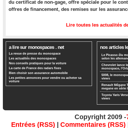
du certificat de non-gage, offre spéciale pour le con
offres de financement, des remises sur les assuran
Lire toutes les actualités
a lire sur monospaces . net
nos articles l
La revue de presse du monospace
Le Picasso élu m
Les actualités des monospaces
selon les alleman
Nos conseils pratiques pour la voiture
Chevrolet lance
La carte de France des radars fixes
monospace, l’Or
Bien choisir son assurance automobile
5008, le monospa
Les petites annonces pour vendre ou acheter sa
views
voiture
Renault Mégane 
megane en série l
Toyota Yaris Vers
views
Copyright 2009 -
Entrées (RSS)
|
Commentaires (RSS)