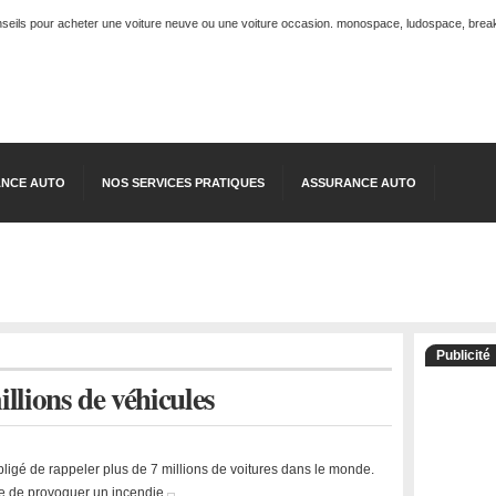
onseils pour acheter une voiture neuve ou une voiture occasion. monospace, ludospace, break, 
NCE AUTO
NOS SERVICES PRATIQUES
ASSURANCE AUTO
Publicité
llions de véhicules
bligé de rappeler plus de 7 millions de voitures dans le monde.
e de provoquer un incendie.