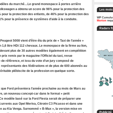
modèles du marché…Le grand monospace à portes arrière
olkswagen a obtenu un score de 96% pour la protection des
Les mots
 pour la protection des enfants, de 46% pour la protection des
WP Cumulus
71% pour la présence de systèmes d’aide à la conduite.
Morton
requ
Radars fi
ugeot 5008 vient d’être élu du prix de « Taxi de l’année »
 1,6 litre HDi 112 chevaux. Le monospace de la firme au lion,
 devant plus de 30 autres modèles également en compétition
n prix remis par le magazine l’Officiel du taxi, revue
 de référence, et issu du vote d’un jury composé de
de représentants des fédérations et de plus de 600 abonnés au
ritable plébiscite de la profession en quelque sorte.
 que Ford présentera l’année prochaine au mois de Mars au
e, un nouveau concept-car dans le format « petit
e modèle basé sur la Ford Fiesta serait de préparer une
rrents aux Opel Meriva, Citroën C3 Picasso et dans une
 au Kia Venga. Surnommé « B-Max », la version mise en
Publicité