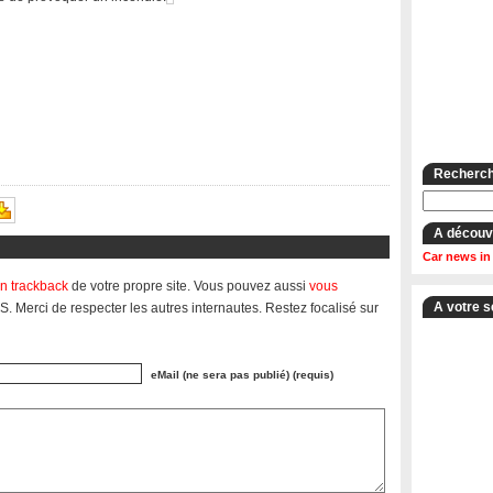
Recherche
A découv
Car news in
n trackback
de votre propre site. Vous pouvez aussi
vous
A votre s
S. Merci de respecter les autres internautes. Restez focalisé sur
eMail (ne sera pas publié) (requis)