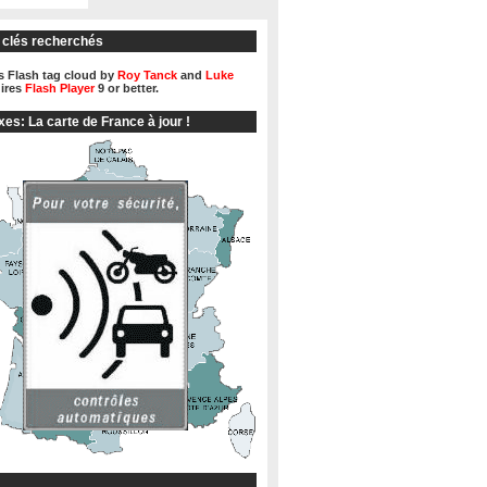
 clés recherchés
 Flash tag cloud by
Roy Tanck
and
Luke
ires
Flash Player
9 or better.
xes: La carte de France à jour !