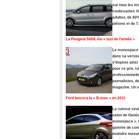
sur tous les 
coulissantes V
adultes, de 80%
piétons et de 
La Peugeot 5008, élu « taxi de l’année »
Le monospace Pe
dans sa version
s’impose ainsi
pour ce prix. U
professionnelle
journalistes, 
magazine. Un vé
Ford lancera la « B-max » en 2011
La rumeur veut
salon de Genèv
monospace ». C
gamme de concu
moindre mesure