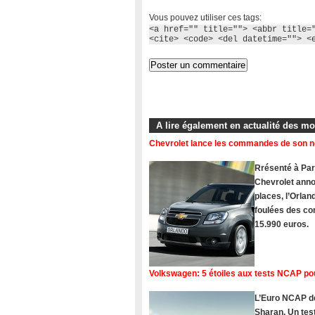
Vous pouvez utiliser ces tags:
<a href="" title=""> <abbr title=
<cite> <code> <del datetime=""> <
A lire également en actualité des m
Chevrolet lance les commandes de son 
Rrésenté à Pari
Chevrolet ann
places, l’Orlan
foulées des com
15.990 euros.
Volkswagen: 5 étoiles aux tests NCAP po
L’Euro NCAP dé
Sharan. Un tes