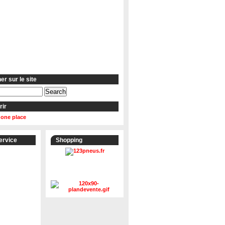
r sur le site
rir
 one place
ervice
Shopping