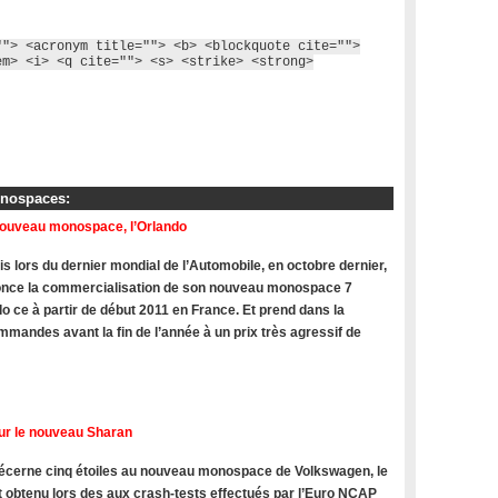
""> <acronym title=""> <b> <blockquote cite="">
em> <i> <q cite=""> <s> <strike> <strong>
onospaces:
nouveau monospace, l’Orlando
s lors du dernier mondial de l’Automobile, en octobre dernier,
once la commercialisation de son nouveau monospace 7
do ce à partir de début 2011 en France. Et prend dans la
mandes avant la fin de l’année à un prix très agressif de
ur le nouveau Sharan
cerne cinq étoiles au nouveau monospace de Volkswagen, le
t obtenu lors des aux crash-tests effectués par l’Euro NCAP