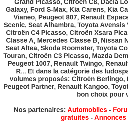
Grand Picasso, Citroën C8, Dacia Lo
Galaxy, Ford S-Max, Kia Carens, Kia C
Vianeo, Peugeot 807, Renault Espace
Scenic, Seat Alhambra, Toyota Avensis 
Citroën C4 Picasso, Citroën Xsara Pi
Classe A, Mercedes Classe B, Nissan No
Seat Altea, Skoda Roomster, Toyota Cor
Touran, Citroën C3 Picasso, Mazda Demi
Peugeot 1007, Renault Twingo, Renau
R... Et dans la catégorie des ludospa
volumes proposés: Citroën Berlingo, Fi
Peugeot Partner, Renault Kangoo, Toyota
bon choix pour v
Nos partenaires:
Automobiles
-
Foru
gratuites
-
Annonces g