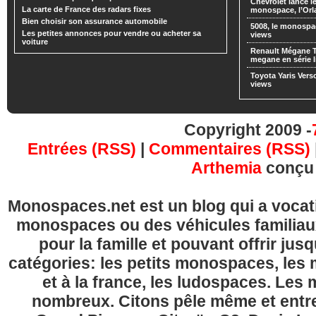
Chevrolet lance
La carte de France des radars fixes
monospace, l’Or
Bien choisir son assurance automobile
5008, le monospa
Les petites annonces pour vendre ou acheter sa
views
voiture
Renault Mégane 
megane en série l
Toyota Yaris Vers
views
Copyright 2009 -
Entrées (RSS)
|
Commentaires (RSS)
Arthemia
conçu
Monospaces.net est un blog qui a vocatio
monospaces ou des véhicules familia
pour la famille et pouvant offrir jus
catégories: les petits monospaces, l
et à la france, les ludospaces. Le
nombreux. Citons pêle même et entre