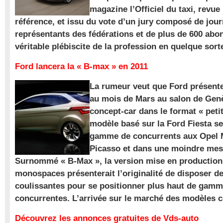
magazine l’Officiel du taxi, revue
référence, et issu du vote d’un jury composé de jour
représentants des fédérations et de plus de 600 ab
véritable plébiscite de la profession en quelque sort
Ford lancera la « B-max » en 2011
La rumeur veut que Ford présente
au mois de Mars au salon de Gen
concept-car dans le format « pet
modèle basé sur la Ford Fiesta se
gamme de concurrents aux Opel M
Picasso et dans une moindre mes
Surnommé « B-Max », la version mise en production 
monospaces présenterait l’originalité de disposer de
coulissantes pour se positionner plus haut de gam
concurrentes. L’arrivée sur le marché des modèles
Découvrez les annonces gratuites de Vds-auto