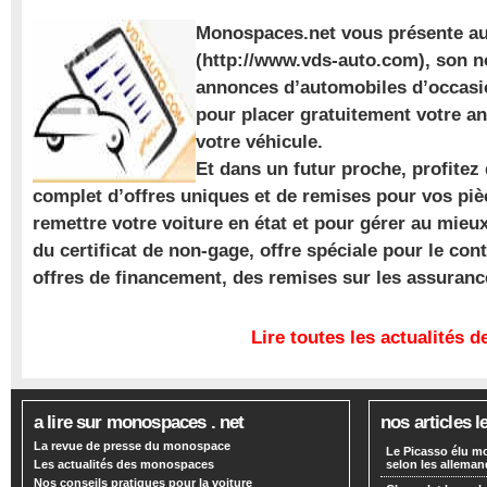
Monospaces.net vous présente au
(http://www.vds-auto.com), son n
annonces d’automobiles d’occasio
pour placer gratuitement votre a
votre véhicule.
Et dans un futur proche, profite
complet d’offres uniques et de remises pour vos piè
remettre votre voiture en état et pour gérer au mieu
du certificat de non-gage, offre spéciale pour le con
offres de financement, des remises sur les assuran
Lire toutes les actualités
a lire sur monospaces . net
nos articles l
La revue de presse du monospace
Le Picasso élu m
Les actualités des monospaces
selon les alleman
Nos conseils pratiques pour la voiture