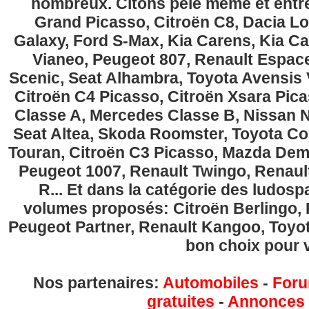
nombreux. Citons pêle même et entre
Grand Picasso, Citroën C8, Dacia Lo
Galaxy, Ford S-Max, Kia Carens, Kia C
Vianeo, Peugeot 807, Renault Espace
Scenic, Seat Alhambra, Toyota Avensis 
Citroën C4 Picasso, Citroën Xsara Pi
Classe A, Mercedes Classe B, Nissan No
Seat Altea, Skoda Roomster, Toyota Cor
Touran, Citroën C3 Picasso, Mazda Demi
Peugeot 1007, Renault Twingo, Renau
R... Et dans la catégorie des ludospa
volumes proposés: Citroën Berlingo, Fi
Peugeot Partner, Renault Kangoo, Toyota
bon choix pour v
Nos partenaires:
Automobiles
-
Foru
gratuites
-
Annonces g