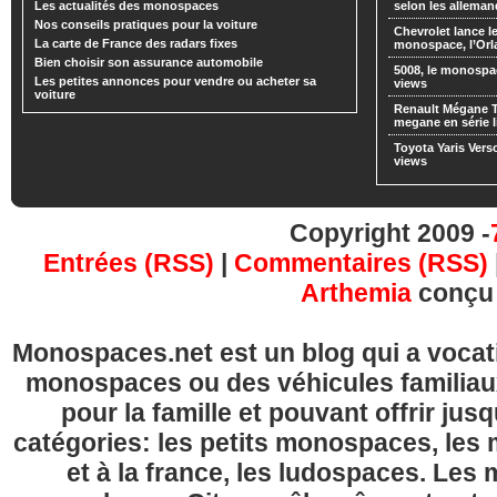
Les actualités des monospaces
selon les alleman
Nos conseils pratiques pour la voiture
Chevrolet lance
La carte de France des radars fixes
monospace, l’Or
Bien choisir son assurance automobile
5008, le monospa
Les petites annonces pour vendre ou acheter sa
views
voiture
Renault Mégane 
megane en série l
Toyota Yaris Vers
views
Copyright 2009 -
Entrées (RSS)
|
Commentaires (RSS)
Arthemia
conçu
Monospaces.net est un blog qui a vocatio
monospaces ou des véhicules familia
pour la famille et pouvant offrir jus
catégories: les petits monospaces, l
et à la france, les ludospaces. Le