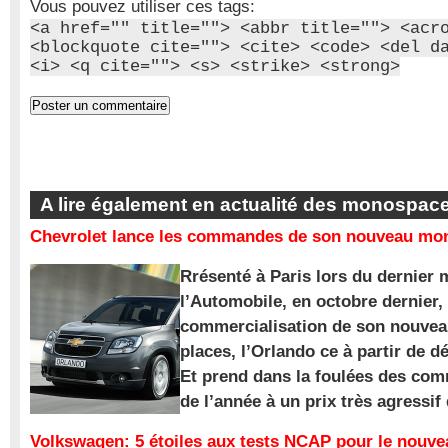
Vous pouvez utiliser ces tags:
<a href="" title=""> <abbr title=""> <acr
<blockquote cite=""> <cite> <code> <del d
<i> <q cite=""> <s> <strike> <strong>
A lire également en actualité des monospac
Chevrolet lance les commandes de son nouveau mon
Rrésenté à Paris lors du dernier 
l’Automobile, en octobre dernier,
commercialisation de son nouve
places, l’Orlando ce à partir de d
Et prend dans la foulées des com
de l’année à un prix très agressif
Volkswagen: 5 étoiles aux tests NCAP pour le nouv