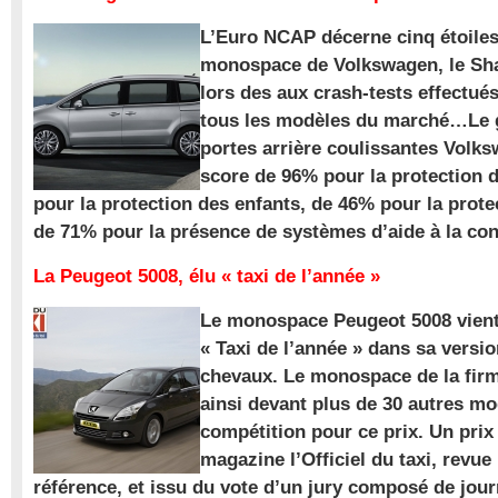
L’Euro NCAP décerne cinq étoile
monospace de Volkswagen, le Sha
lors des aux crash-tests effectué
tous les modèles du marché…Le
portes arrière coulissantes Volk
score de 96% pour la protection 
pour la protection des enfants, de 46% pour la prote
de 71% pour la présence de systèmes d’aide à la con
La Peugeot 5008, élu « taxi de l’année »
Le monospace Peugeot 5008 vient 
« Taxi de l’année » dans sa versio
chevaux. Le monospace de la firm
ainsi devant plus de 30 autres m
compétition pour ce prix. Un prix
magazine l’Officiel du taxi, revue
référence, et issu du vote d’un jury composé de jour