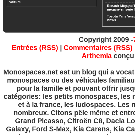
voiture
Renault Mégane 
megane en série l
Toyota Yaris Vers
views
Copyright 2009 -
Entrées (RSS)
|
Commentaires (RSS)
Arthemia
conçu
Monospaces.net est un blog qui a vocatio
monospaces ou des véhicules familia
pour la famille et pouvant offrir jus
catégories: les petits monospaces, l
et à la france, les ludospaces. Le
nombreux. Citons pêle même et entre
Grand Picasso, Citroën C8, Dacia Lo
Galaxy, Ford S-Max, Kia Carens, Kia C