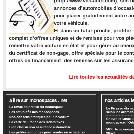
(http://www.vds-auto.com), son n
annonces d’automobiles d’occasio
pour placer gratuitement votre a
votre véhicule.
Et dans un futur proche, profite
complet d’offres uniques et de remises pour vos piè
remettre votre voiture en état et pour gérer au mieu
du certificat de non-gage, offre spéciale pour le con
offres de financement, des remises sur les assuran
Lire toutes les actualités
a lire sur monospaces . net
nos articles l
La revue de presse du monospace
Le Picasso élu m
Les actualités des monospaces
selon les alleman
Nos conseils pratiques pour la voiture
Chevrolet lance
La carte de France des radars fixes
monospace, l’Or
Bien choisir son assurance automobile
5008, le monospa
Les petites annonces pour vendre ou acheter sa
views