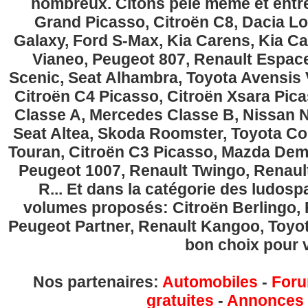
nombreux. Citons pêle même et entre
Grand Picasso, Citroën C8, Dacia Lo
Galaxy, Ford S-Max, Kia Carens, Kia C
Vianeo, Peugeot 807, Renault Espace
Scenic, Seat Alhambra, Toyota Avensis 
Citroën C4 Picasso, Citroën Xsara Pi
Classe A, Mercedes Classe B, Nissan No
Seat Altea, Skoda Roomster, Toyota Cor
Touran, Citroën C3 Picasso, Mazda Demi
Peugeot 1007, Renault Twingo, Renau
R... Et dans la catégorie des ludospa
volumes proposés: Citroën Berlingo, Fi
Peugeot Partner, Renault Kangoo, Toyota
bon choix pour v
Nos partenaires:
Automobiles
-
Foru
gratuites
-
Annonces g