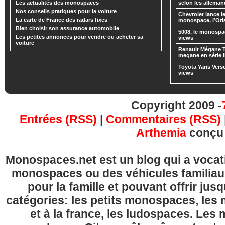
Les actualités des monospaces
selon les alleman
Nos conseils pratiques pour la voiture
Chevrolet lance
La carte de France des radars fixes
monospace, l’Or
Bien choisir son assurance automobile
5008, le monospa
Les petites annonces pour vendre ou acheter sa
views
voiture
Renault Mégane 
megane en série l
Toyota Yaris Vers
views
Copyright 2009 -
Entrées (RSS)
|
Commentaires (RSS)
Arthemia
conçu
Monospaces.net est un blog qui a vocatio
monospaces ou des véhicules familia
pour la famille et pouvant offrir jus
catégories: les petits monospaces, l
et à la france, les ludospaces. Le