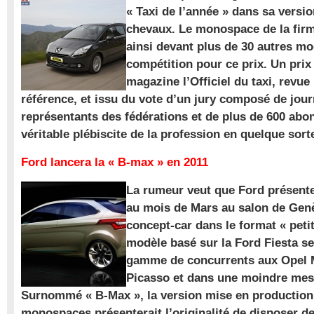
« Taxi de l’année » dans sa versio
chevaux. Le monospace de la firm
ainsi devant plus de 30 autres m
compétition pour ce prix. Un prix
magazine l’Officiel du taxi, revue
référence, et issu du vote d’un jury composé de jour
représentants des fédérations et de plus de 600 ab
véritable plébiscite de la profession en quelque sort
Ford lancera la « B-max » en 2011
La rumeur veut que Ford présente
au mois de Mars au salon de Gen
concept-car dans le format « pet
modèle basé sur la Ford Fiesta se
gamme de concurrents aux Opel M
Picasso et dans une moindre mes
Surnommé « B-Max », la version mise en production 
monospaces présenterait l’originalité de disposer de