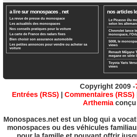
a lire sur monospaces . net
nos articles l
La revue de presse du monospace
Le Picasso élu m
Les actualités des monospaces
selon les alleman
Nos conseils pratiques pour la voiture
Chevrolet lance
La carte de France des radars fixes
monospace, l’Or
Bien choisir son assurance automobile
5008, le monospa
Les petites annonces pour vendre ou acheter sa
views
voiture
Renault Mégane 
megane en série l
Toyota Yaris Vers
views
Copyright 2009 -
Entrées (RSS)
|
Commentaires (RSS)
Arthemia
conçu
Monospaces.net est un blog qui a vocatio
monospaces ou des véhicules familia
pour la famille et pouvant offrir jus