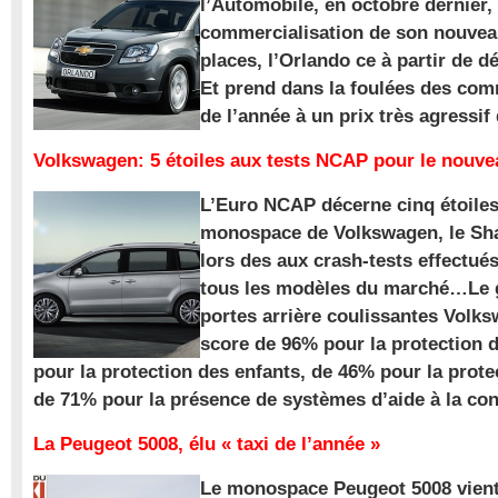
l’Automobile, en octobre dernier,
commercialisation de son nouve
places, l’Orlando ce à partir de d
Et prend dans la foulées des com
de l’année à un prix très agressif
Volkswagen: 5 étoiles aux tests NCAP pour le nouv
L’Euro NCAP décerne cinq étoile
monospace de Volkswagen, le Sha
lors des aux crash-tests effectué
tous les modèles du marché…Le
portes arrière coulissantes Volk
score de 96% pour la protection 
pour la protection des enfants, de 46% pour la prote
de 71% pour la présence de systèmes d’aide à la con
La Peugeot 5008, élu « taxi de l’année »
Le monospace Peugeot 5008 vient 