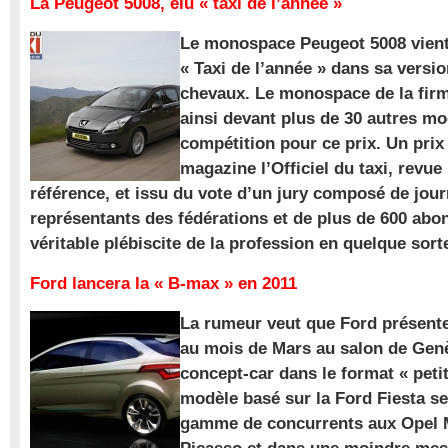
La Peugeot 5008, élu « taxi de l’année »
Le monospace Peugeot 5008 vient 
« Taxi de l’année » dans sa versio
chevaux. Le monospace de la firm
ainsi devant plus de 30 autres m
compétition pour ce prix. Un prix
magazine l’Officiel du taxi, revue
référence, et issu du vote d’un jury composé de jour
représentants des fédérations et de plus de 600 ab
véritable plébiscite de la profession en quelque sort
Ford lancera la « B-max » en 2011
La rumeur veut que Ford présente
au mois de Mars au salon de Gen
concept-car dans le format « pet
modèle basé sur la Ford Fiesta se
gamme de concurrents aux Opel M