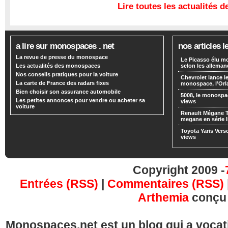
Lire toutes les actualités
a lire sur monospaces . net
nos articles l
La revue de presse du monospace
Le Picasso élu m
Les actualités des monospaces
selon les alleman
Nos conseils pratiques pour la voiture
Chevrolet lance
La carte de France des radars fixes
monospace, l’Or
Bien choisir son assurance automobile
5008, le monospa
Les petites annonces pour vendre ou acheter sa
views
voiture
Renault Mégane 
megane en série l
Toyota Yaris Vers
views
Copyright 2009 -
Entrées (RSS)
|
Commentaires (RSS)
Arthemia
conçu
Monospaces.net est un blog qui a vocatio