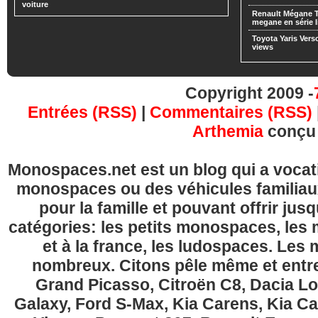
voiture
Renault Mégane 
megane en série l
Toyota Yaris Vers
views
Copyright 2009 -
Entrées (RSS)
|
Commentaires (RSS)
Arthemia
conçu
Monospaces.net est un blog qui a vocatio
monospaces ou des véhicules familia
pour la famille et pouvant offrir jus
catégories: les petits monospaces, l
et à la france, les ludospaces. Le
nombreux. Citons pêle même et entre
Grand Picasso, Citroën C8, Dacia Lo
Galaxy, Ford S-Max, Kia Carens, Kia C