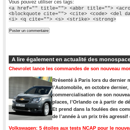
Vous pouvez utiliser ces tags:
<a href="" title=""> <abbr title=""> <acr
<blockquote cite=""> <cite> <code> <del d
<i> <q cite=""> <s> <strike> <strong>
A lire également en actualité des monospac
Chevrolet lance les commandes de son nouveau mon
Rrésenté à Paris lors du dernier 
l’Automobile, en octobre dernier,
commercialisation de son nouve
places, l’Orlando ce à partir de d
Et prend dans la foulées des com
de l’année à un prix très agressif
Volkswagen: 5 étoiles aux tests NCAP pour le nouv