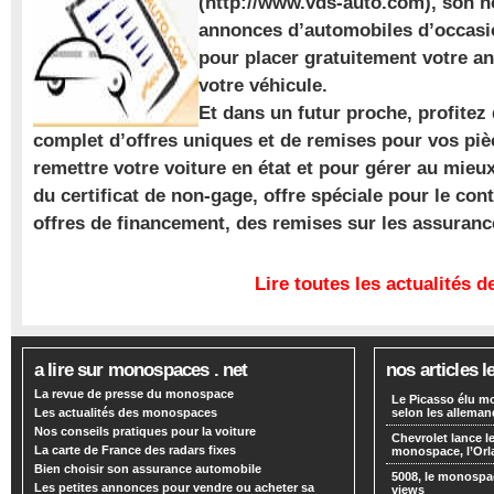
(http://www.vds-auto.com), son n
annonces d’automobiles d’occasio
pour placer gratuitement votre a
votre véhicule.
Et dans un futur proche, profite
complet d’offres uniques et de remises pour vos piè
remettre votre voiture en état et pour gérer au mieu
du certificat de non-gage, offre spéciale pour le con
offres de financement, des remises sur les assuran
Lire toutes les actualités
a lire sur monospaces . net
nos articles l
La revue de presse du monospace
Le Picasso élu m
Les actualités des monospaces
selon les alleman
Nos conseils pratiques pour la voiture
Chevrolet lance
La carte de France des radars fixes
monospace, l’Or
Bien choisir son assurance automobile
5008, le monospa
Les petites annonces pour vendre ou acheter sa
views