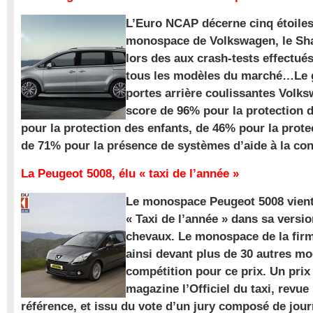
L’Euro NCAP décerne cinq étoile
monospace de Volkswagen, le Sha
lors des aux crash-tests effectué
tous les modèles du marché…Le
portes arrière coulissantes Volk
score de 96% pour la protection 
pour la protection des enfants, de 46% pour la prote
de 71% pour la présence de systèmes d’aide à la con
La Peugeot 5008, élu « taxi de l’année »
Le monospace Peugeot 5008 vient 
« Taxi de l’année » dans sa versio
chevaux. Le monospace de la firm
ainsi devant plus de 30 autres m
compétition pour ce prix. Un prix
magazine l’Officiel du taxi, revue
référence, et issu du vote d’un jury composé de jour