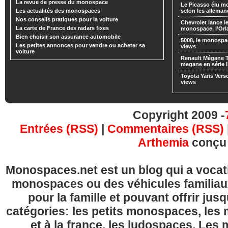
La revue de presse du monospace
Le Picasso élu m
Les actualités des monospaces
selon les alleman
Nos conseils pratiques pour la voiture
Chevrolet lance
La carte de France des radars fixes
monospace, l’Or
Bien choisir son assurance automobile
5008, le monospa
Les petites annonces pour vendre ou acheter sa
views
voiture
Renault Mégane 
megane en série l
Toyota Yaris Vers
views
Copyright 2009 -
Entrées (RSS)
|
Commentaires (RSS)
Arthemia
conçu
Monospaces.net est un blog qui a vocatio
monospaces ou des véhicules familia
pour la famille et pouvant offrir jus
catégories: les petits monospaces, l
et à la france, les ludospaces. Le