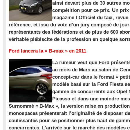
ainsi devant plus de 30 autres m
compétition pour ce prix. Un prix
magazine l’Officiel du taxi, revue
référence, et issu du vote d’un jury composé de jour
représentants des fédérations et de plus de 600 ab
véritable plébiscite de la profession en quelque sort
Ford lancera la « B-max » en 2011
La rumeur veut que Ford présente
au mois de Mars au salon de Gen
concept-car dans le format « pet
modèle basé sur la Ford Fiesta se
gamme de concurrents aux Opel M
Picasso et dans une moindre mes
Surnommé « B-Max », la version mise en production 
monospaces présenterait l’originalité de disposer de
coulissantes pour se positionner plus haut de gam
concurrentes. L’arrivée sur le marché des modèles