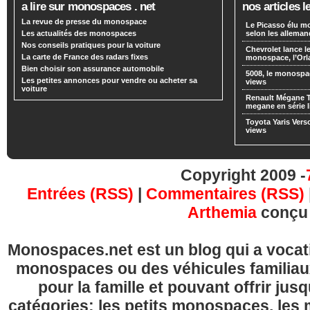
a lire sur monospaces . net
nos articles l
La revue de presse du monospace
Le Picasso élu m
Les actualités des monospaces
selon les alleman
Nos conseils pratiques pour la voiture
Chevrolet lance
La carte de France des radars fixes
monospace, l’Or
Bien choisir son assurance automobile
5008, le monospa
Les petites annonces pour vendre ou acheter sa
views
voiture
Renault Mégane 
megane en série l
Toyota Yaris Vers
views
Copyright 2009 -
Entrées (RSS)
|
Commentaires (RSS)
Arthemia
conçu
Monospaces.net est un blog qui a vocatio
monospaces ou des véhicules familia
pour la famille et pouvant offrir jus
catégories: les petits monospaces, l