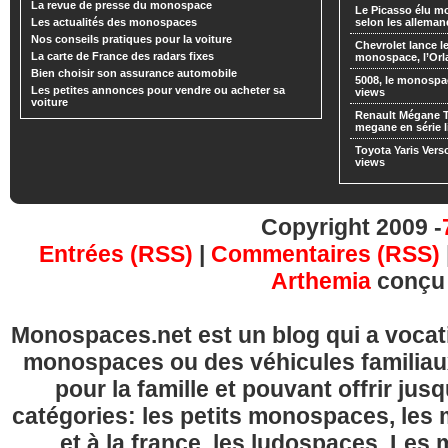
La revue de presse du monospace
Le Picasso élu m
Les actualités des monospaces
selon les alleman
Nos conseils pratiques pour la voiture
Chevrolet lance
La carte de France des radars fixes
monospace, l’Or
Bien choisir son assurance automobile
5008, le monospa
Les petites annonces pour vendre ou acheter sa
views
voiture
Renault Mégane 
megane en série l
Toyota Yaris Vers
views
Copyright 2009 -
Entrées (RSS)
|
Commentaires (RSS)
Arthemia
conçu
Monospaces.net est un blog qui a vocatio
monospaces ou des véhicules familia
pour la famille et pouvant offrir jus
catégories: les petits monospaces, l
et à la france, les ludospaces. Le