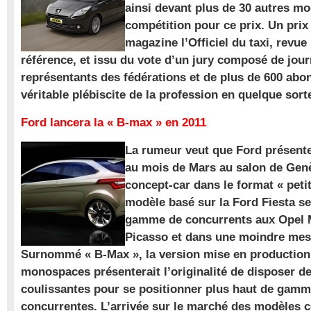
ainsi devant plus de 30 autres m
compétition pour ce prix. Un prix
magazine l’Officiel du taxi, revue
référence, et issu du vote d’un jury composé de jour
représentants des fédérations et de plus de 600 ab
véritable plébiscite de la profession en quelque sort
Ford lancera la « B-max » en 2011
La rumeur veut que Ford présente
au mois de Mars au salon de Gen
concept-car dans le format « pet
modèle basé sur la Ford Fiesta se
gamme de concurrents aux Opel M
Picasso et dans une moindre mes
Surnommé « B-Max », la version mise en production 
monospaces présenterait l’originalité de disposer de
coulissantes pour se positionner plus haut de gam
concurrentes. L’arrivée sur le marché des modèles