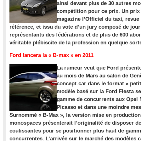
ainsi devant plus de 30 autres m
compétition pour ce prix. Un prix
magazine l’Officiel du taxi, revue
référence, et issu du vote d’un jury composé de jour
représentants des fédérations et de plus de 600 ab
véritable plébiscite de la profession en quelque sort
Ford lancera la « B-max » en 2011
La rumeur veut que Ford présente
au mois de Mars au salon de Gen
concept-car dans le format « pet
modèle basé sur la Ford Fiesta se
gamme de concurrents aux Opel M
Picasso et dans une moindre mes
Surnommé « B-Max », la version mise en production 
monospaces présenterait l’originalité de disposer de
coulissantes pour se positionner plus haut de gam
concurrentes. L’arrivée sur le marché des modèles