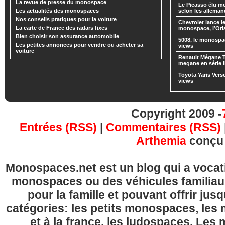
La revue de presse du monospace
Le Picasso élu m
Les actualités des monospaces
selon les alleman
Nos conseils pratiques pour la voiture
Chevrolet lance
La carte de France des radars fixes
monospace, l’Or
Bien choisir son assurance automobile
5008, le monospa
Les petites annonces pour vendre ou acheter sa
views
voiture
Renault Mégane 
megane en série l
Toyota Yaris Vers
views
Copyright 2009 -
Entrées (RSS)
|
Commentaires (RSS)
Arthemia
conçu
Monospaces.net est un blog qui a vocatio
monospaces ou des véhicules familia
pour la famille et pouvant offrir jus
catégories: les petits monospaces, l
et à la france, les ludospaces. Le