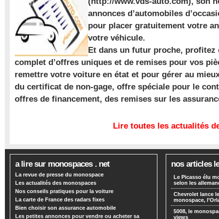
(http://www.vds-auto.com), son n
annonces d’automobiles d’occasio
pour placer gratuitement votre a
votre véhicule.
Et dans un futur proche, profite
complet d’offres uniques et de remises pour vos piè
remettre votre voiture en état et pour gérer au mieu
du certificat de non-gage, offre spéciale pour le con
offres de financement, des remises sur les assuran
Lire toutes les actualités
a lire sur monospaces . net
nos articles l
La revue de presse du monospace
Le Picasso élu m
Les actualités des monospaces
selon les alleman
Nos conseils pratiques pour la voiture
Chevrolet lance
La carte de France des radars fixes
monospace, l’Or
Bien choisir son assurance automobile
5008, le monospa
Les petites annonces pour vendre ou acheter sa
views