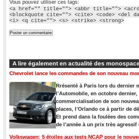
Vous pouvez utiliser ces tags:
<a href="" title=""> <abbr title=""> <acr
<blockquote cite=""> <cite> <code> <del d
<i> <q cite=""> <s> <strike> <strong>
A lire également en actualité des monospac
Chevrolet lance les commandes de son nouveau mon
Rrésenté à Paris lors du dernier 
l’Automobile, en octobre dernier,
commercialisation de son nouve
places, l’Orlando ce à partir de d
Et prend dans la foulées des com
de l’année à un prix très agressif
Volkswagen: 5 étoiles aux tests NCAP pour le nouv