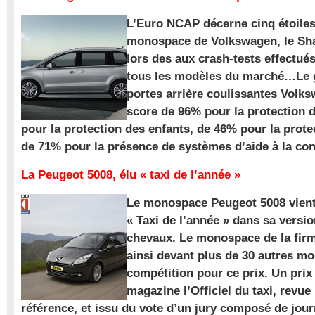
L’Euro NCAP décerne cinq étoile
monospace de Volkswagen, le Sha
lors des aux crash-tests effectué
tous les modèles du marché…Le
portes arrière coulissantes Volk
score de 96% pour la protection 
pour la protection des enfants, de 46% pour la prote
de 71% pour la présence de systèmes d’aide à la con
La Peugeot 5008, élu « taxi de l’année »
Le monospace Peugeot 5008 vient 
« Taxi de l’année » dans sa versio
chevaux. Le monospace de la firm
ainsi devant plus de 30 autres m
compétition pour ce prix. Un prix
magazine l’Officiel du taxi, revue
référence, et issu du vote d’un jury composé de jour