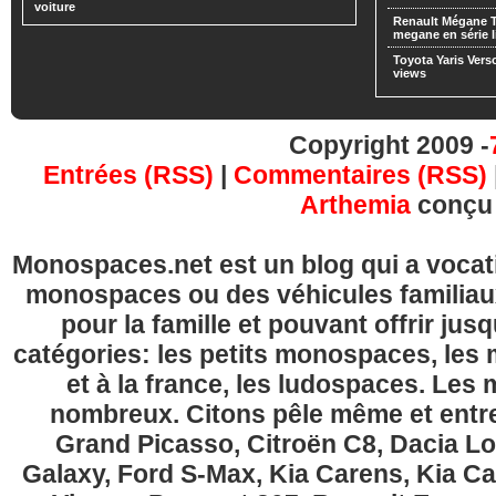
voiture
Renault Mégane 
megane en série l
Toyota Yaris Vers
views
Copyright 2009 -
Entrées (RSS)
|
Commentaires (RSS)
Arthemia
conçu
Monospaces.net est un blog qui a vocatio
monospaces ou des véhicules familia
pour la famille et pouvant offrir jus
catégories: les petits monospaces, l
et à la france, les ludospaces. Le
nombreux. Citons pêle même et entre
Grand Picasso, Citroën C8, Dacia Lo
Galaxy, Ford S-Max, Kia Carens, Kia C