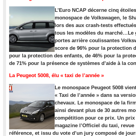
L’Euro NCAP décerne cinq étoile
monospace de Volkswagen, le Sha
lors des aux crash-tests effectué
tous les modèles du marché…Le
portes arrière coulissantes Volk
score de 96% pour la protection 
pour la protection des enfants, de 46% pour la prote
de 71% pour la présence de systèmes d’aide à la con
La Peugeot 5008, élu « taxi de l’année »
Le monospace Peugeot 5008 vient 
« Taxi de l’année » dans sa versio
chevaux. Le monospace de la firm
ainsi devant plus de 30 autres m
compétition pour ce prix. Un prix
magazine l’Officiel du taxi, revue
référence, et issu du vote d’un jury composé de jour