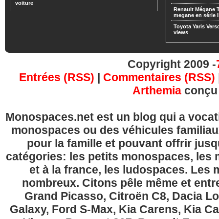
voiture
Renault Mégane 
megane en série l
Toyota Yaris Vers
views
Copyright 2009 -
Entrées (RSS)
|
Commentaires (RSS)
Arthemia
conçu
Monospaces.net est un blog qui a vocatio
monospaces ou des véhicules familia
pour la famille et pouvant offrir jus
catégories: les petits monospaces, l
et à la france, les ludospaces. Le
nombreux. Citons pêle même et entre
Grand Picasso, Citroën C8, Dacia Lo
Galaxy, Ford S-Max, Kia Carens, Kia C