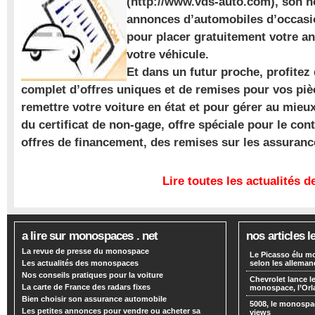
(http://www.vds-auto.com), son n
annonces d’automobiles d’occasio
pour placer gratuitement votre a
votre véhicule.
Et dans un futur proche, profite
complet d’offres uniques et de remises pour vos piè
remettre votre voiture en état et pour gérer au mieu
du certificat de non-gage, offre spéciale pour le con
offres de financement, des remises sur les assuran
Lire toutes les actualités
a lire sur monospaces . net
nos articles l
La revue de presse du monospace
Le Picasso élu m
Les actualités des monospaces
selon les alleman
Nos conseils pratiques pour la voiture
Chevrolet lance
La carte de France des radars fixes
monospace, l’Or
Bien choisir son assurance automobile
5008, le monospa
Les petites annonces pour vendre ou acheter sa
views