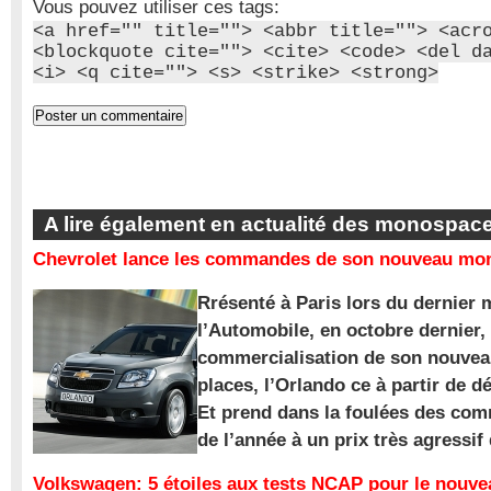
Vous pouvez utiliser ces tags:
<a href="" title=""> <abbr title=""> <acr
<blockquote cite=""> <cite> <code> <del d
<i> <q cite=""> <s> <strike> <strong>
A lire également en actualité des monospac
Chevrolet lance les commandes de son nouveau mon
Rrésenté à Paris lors du dernier 
l’Automobile, en octobre dernier,
commercialisation de son nouve
places, l’Orlando ce à partir de d
Et prend dans la foulées des com
de l’année à un prix très agressif
Volkswagen: 5 étoiles aux tests NCAP pour le nouv