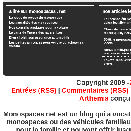
a lire sur monospaces . net
nos articles l
La revue de presse du monospace
Le Picasso élu m
Les actualités des monospaces
selon les alleman
Nos conseils pratiques pour la voiture
Chevrolet lance
La carte de France des radars fixes
monospace, l’Or
Bien choisir son assurance automobile
5008, le monospa
Les petites annonces pour vendre ou acheter sa
views
voiture
Renault Mégane 
megane en série l
Toyota Yaris Vers
views
Copyright 2009 -
Entrées (RSS)
|
Commentaires (RSS)
Arthemia
conçu
Monospaces.net est un blog qui a vocatio
monospaces ou des véhicules familia
pour la famille et pouvant offrir jus