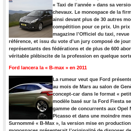
« Taxi de l’année » dans sa versio
chevaux. Le monospace de la firm
ainsi devant plus de 30 autres m
compétition pour ce prix. Un prix
magazine l’Officiel du taxi, revue
référence, et issu du vote d’un jury composé de jour
représentants des fédérations et de plus de 600 ab
véritable plébiscite de la profession en quelque sort
Ford lancera la « B-max » en 2011
La rumeur veut que Ford présente
au mois de Mars au salon de Gen
concept-car dans le format « pet
modèle basé sur la Ford Fiesta se
gamme de concurrents aux Opel M
Picasso et dans une moindre mes
Surnommé « B-Max », la version mise en production 
monospaces présenterait l’originalité de disposer de