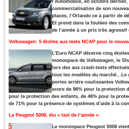
l’Automobile, en octobre dernier,
commercialisation de son nouve
places, l’Orlando ce à partir de d
Et prend dans la foulées des com
de l’année à un prix très agressif
Volkswagen: 5 étoiles aux tests NCAP pour le nouv
L’Euro NCAP décerne cinq étoile
monospace de Volkswagen, le Sha
lors des aux crash-tests effectué
tous les modèles du marché…Le
portes arrière coulissantes Volk
score de 96% pour la protection 
pour la protection des enfants, de 46% pour la prote
de 71% pour la présence de systèmes d’aide à la con
La Peugeot 5008, élu « taxi de l’année »
Le monospace Peugeot 5008 vient 