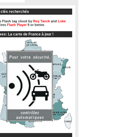
 clés recherchés
 Flash tag cloud by
Roy Tanck
and
Luke
ires
Flash Player
9 or better.
xes: La carte de France à jour !