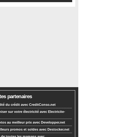
tes partenaires
lité du crédit avec CreditConso.net
ser sur votre électricité avec Electricite-
tos au meilleur prix avec Developper.net
lleurs promos et soldes avec Destocker.net
 de toutes les mamans avec