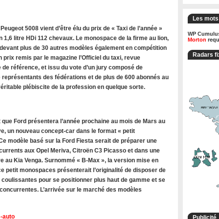
Les mots
ugeot 5008 vient d’être élu du prix de « Taxi de l’année »
WP Cumulus
 1,6 litre HDi 112 chevaux. Le monospace de la firme au lion,
Morton
requ
 devant plus de 30 autres modèles également en compétition
Radars fi
n prix remis par le magazine l’Officiel du taxi, revue
 de référence, et issu du vote d’un jury composé de
de représentants des fédérations et de plus de 600 abonnés au
ritable plébiscite de la profession en quelque sorte.
 que Ford présentera l’année prochaine au mois de Mars au
e, un nouveau concept-car dans le format « petit
e modèle basé sur la Ford Fiesta serait de préparer une
rrents aux Opel Meriva, Citroën C3 Picasso et dans une
 au Kia Venga. Surnommé « B-Max », la version mise en
e petit monospaces présenterait l’originalité de disposer de
s coulissantes pour se positionner plus haut de gamme et se
oncurrentes. L’arrivée sur le marché des modèles
-auto
Publicité