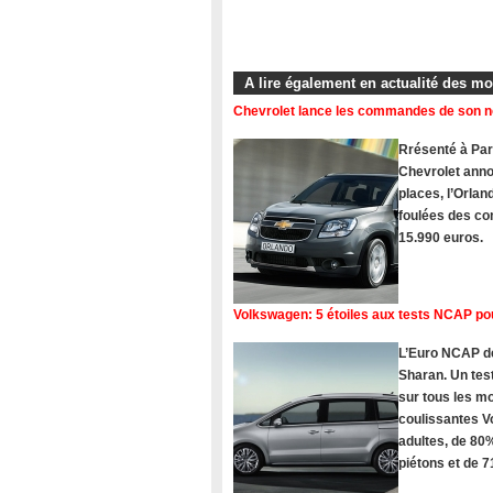
A lire également en actualité des m
Chevrolet lance les commandes de son 
Rrésenté à Pari
Chevrolet ann
places, l’Orlan
foulées des com
15.990 euros.
Volkswagen: 5 étoiles aux tests NCAP po
L’Euro NCAP dé
Sharan. Un tes
sur tous les 
coulissantes V
adultes, de 80%
piétons et de 