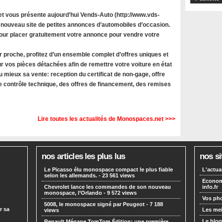
 vous présente aujourd’hui Vends-Auto (http://www.vds-
 nouveau site de petites annonces d’automobiles d’occasion.
 pour placer gratuitement votre annonce pour vendre votre
r proche, profitez d’un ensemble complet d’offres uniques et
r vos pièces détachées afin de remettre votre voiture en état
u mieux sa vente: reception du certificat de non-gage, offre
le contrôle technique, des offres de financement, des remises
Lire toutes les actualités de Monospaces.net >>>
nos articles les plus lus
nos si
Le Picasso élu monospace compact le plus fiable
L'actua
selon les allemands.
- 23 561 views
Economi
Chevrolet lance les commandes de son nouveau
info.fr
monospace, l’Orlando
- 9 572 views
Vos pho
5008, le monospace signé par Peugeot
- 7 188
r sa
Les mei
views
Le blog
Renault Mégane TomTom Édition: une première