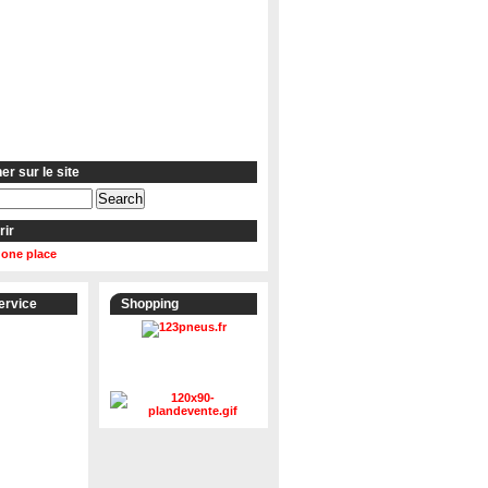
r sur le site
rir
 one place
ervice
Shopping