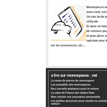
Monospaces.net
auto.com), son
Un site facile
véhicule.
Et dans un futu
de remises pou
et pour gérer a
spéciale pour 
sur les assurances, etc…
a lire sur monospaces . net
La revue de presse du monospace
Les actualités des monospaces
Nos conseils pratiques pour la voiture
La carte de France des radars fixes
Bien choisir son assurance automobile
Les petites annonces pour vendre ou achete
voiture