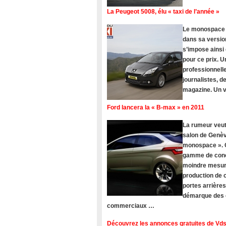
La Peugeot 5008, élu « taxi de l’année »
Le monospace Pe
dans sa version
s’impose ainsi
pour ce prix. U
professionnelle
journalistes, 
magazine. Un vé
Ford lancera la « B-max » en 2011
La rumeur veut
salon de Genèv
monospace ». C
gamme de concu
moindre mesure
production de c
portes arrière
démarque des c
commerciaux …
Découvrez les annonces gratuites de Vds