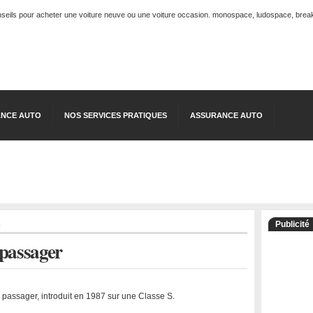
onseils pour acheter une voiture neuve ou une voiture occasion. monospace, ludospace, break, 
NCE AUTO
NOS SERVICES PRATIQUES
ASSURANCE AUTO
s
Publicité
 passager
 passager, introduit en 1987 sur une Classe S.