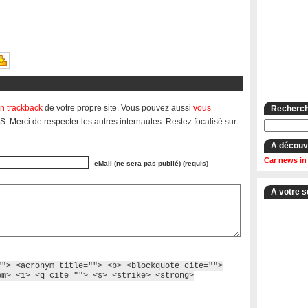
n trackback
de votre propre site. Vous pouvez aussi
vous
Recherche
S. Merci de respecter les autres internautes. Restez focalisé sur
A découv
Car news in
eMail (ne sera pas publié) (requis)
A votre s
""> <acronym title=""> <b> <blockquote cite="">
em> <i> <q cite=""> <s> <strike> <strong>