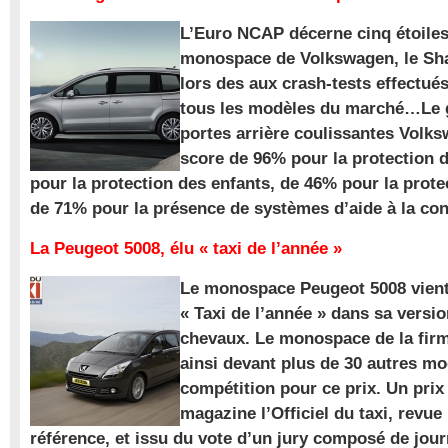
L’Euro NCAP décerne cinq étoile
monospace de Volkswagen, le Sha
lors des aux crash-tests effectué
tous les modèles du marché…Le
portes arrière coulissantes Volk
score de 96% pour la protection 
pour la protection des enfants, de 46% pour la prote
de 71% pour la présence de systèmes d’aide à la con
La Peugeot 5008, élu « taxi de l’année »
Le monospace Peugeot 5008 vient 
« Taxi de l’année » dans sa versio
chevaux. Le monospace de la firm
ainsi devant plus de 30 autres m
compétition pour ce prix. Un prix
magazine l’Officiel du taxi, revue
référence, et issu du vote d’un jury composé de jour