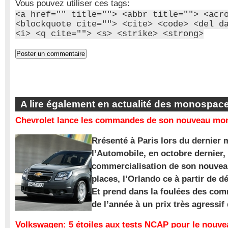
Vous pouvez utiliser ces tags:
<a href="" title=""> <abbr title=""> <acr
<blockquote cite=""> <cite> <code> <del d
<i> <q cite=""> <s> <strike> <strong>
A lire également en actualité des monospac
Chevrolet lance les commandes de son nouveau mon
Rrésenté à Paris lors du dernier 
l’Automobile, en octobre dernier,
commercialisation de son nouve
places, l’Orlando ce à partir de d
Et prend dans la foulées des com
de l’année à un prix très agressif
Volkswagen: 5 étoiles aux tests NCAP pour le nouv