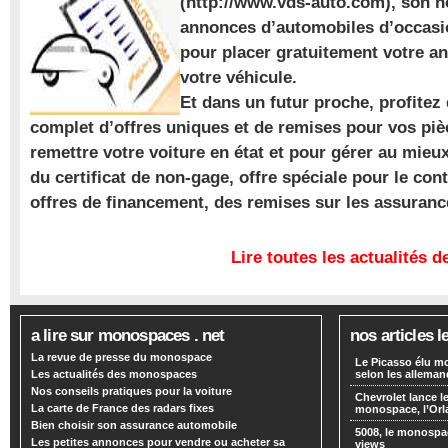
(http://www.vds-auto.com), son n
annonces d’automobiles d’occasio
pour placer gratuitement votre a
votre véhicule.
Et dans un futur proche, profite
complet d’offres uniques et de remises pour vos piè
remettre votre voiture en état et pour gérer au mieu
du certificat de non-gage, offre spéciale pour le con
offres de financement, des remises sur les assuran
Lire toutes les actualités
a lire sur monospaces . net
nos articles l
La revue de presse du monospace
Le Picasso élu m
Les actualités des monospaces
selon les alleman
Nos conseils pratiques pour la voiture
Chevrolet lance
La carte de France des radars fixes
monospace, l’Or
Bien choisir son assurance automobile
5008, le monospa
Les petites annonces pour vendre ou acheter sa
views