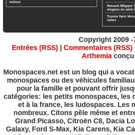
voiture
Renault Mégane 
megane en série l
Toyota Yaris Vers
views
Copyright 2009 -
Entrées (RSS)
|
Commentaires (RSS)
Arthemia
conçu
Monospaces.net est un blog qui a vocatio
monospaces ou des véhicules familia
pour la famille et pouvant offrir jus
catégories: les petits monospaces, l
et à la france, les ludospaces. Le
nombreux. Citons pêle même et entre
Grand Picasso, Citroën C8, Dacia Lo
Galaxy, Ford S-Max, Kia Carens, Kia C