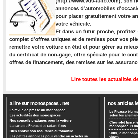
(http://www.vds-auto.com), son n
annonces d’automobiles d’occasio
pour placer gratuitement votre a
votre véhicule.
Et dans un futur proche, profite
complet d’offres uniques et de remises pour vos piè
remettre votre voiture en état et pour gérer au mieu
du certificat de non-gage, offre spéciale pour le con
offres de financement, des remises sur les assuran
Lire toutes les actualités
a lire sur monospaces . net
nos articles l
La revue de presse du monospace
Le Picasso élu m
Les actualités des monospaces
selon les alleman
Nos conseils pratiques pour la voiture
Chevrolet lance
La carte de France des radars fixes
monospace, l’Or
Bien choisir son assurance automobile
5008, le monospa
Les petites annonces pour vendre ou acheter sa
views