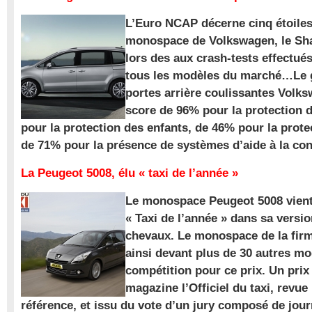
L’Euro NCAP décerne cinq étoile
monospace de Volkswagen, le Sha
lors des aux crash-tests effectué
tous les modèles du marché…Le
portes arrière coulissantes Volk
score de 96% pour la protection 
pour la protection des enfants, de 46% pour la prote
de 71% pour la présence de systèmes d’aide à la con
La Peugeot 5008, élu « taxi de l’année »
Le monospace Peugeot 5008 vient 
« Taxi de l’année » dans sa versio
chevaux. Le monospace de la firm
ainsi devant plus de 30 autres m
compétition pour ce prix. Un prix
magazine l’Officiel du taxi, revue
référence, et issu du vote d’un jury composé de jour