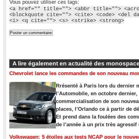
Vous pouvez utiliser ces tags:
<a href="" title=""> <abbr title=""> <acr
<blockquote cite=""> <cite> <code> <del d
<i> <q cite=""> <s> <strike> <strong>
A lire également en actualité des monospac
Chevrolet lance les commandes de son nouveau mon
Rrésenté à Paris lors du dernier 
l’Automobile, en octobre dernier,
commercialisation de son nouve
places, l’Orlando ce à partir de d
Et prend dans la foulées des com
de l’année à un prix très agressif
Volkswagen: 5 étoiles aux tests NCAP pour le nouv