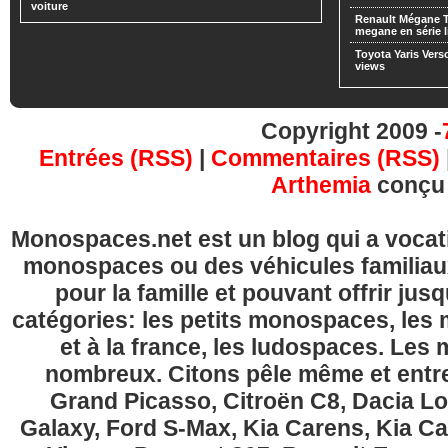
voiture
Renault Mégane 
megane en série l
Toyota Yaris Vers
views
Copyright 2009 -
Entrées (RSS)
|
Commentaires (RSS)
Arthemia
conçu
Monospaces.net est un blog qui a vocatio
monospaces ou des véhicules familia
pour la famille et pouvant offrir jus
catégories: les petits monospaces, l
et à la france, les ludospaces. Le
nombreux. Citons pêle même et entre
Grand Picasso, Citroën C8, Dacia Lo
Galaxy, Ford S-Max, Kia Carens, Kia C