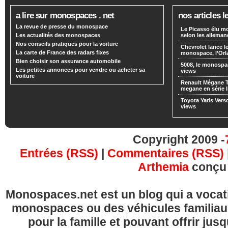
a lire sur monospaces . net
nos articles l
La revue de presse du monospace
Le Picasso élu m
Les actualités des monospaces
selon les alleman
Nos conseils pratiques pour la voiture
Chevrolet lance
La carte de France des radars fixes
monospace, l’Or
Bien choisir son assurance automobile
5008, le monospa
Les petites annonces pour vendre ou acheter sa
views
voiture
Renault Mégane 
megane en série l
Toyota Yaris Vers
views
Copyright 2009 -
Entrées (RSS)
|
Commentaires (RSS)
Arthemia
conçu
Monospaces.net est un blog qui a vocatio
monospaces ou des véhicules familia
pour la famille et pouvant offrir jus