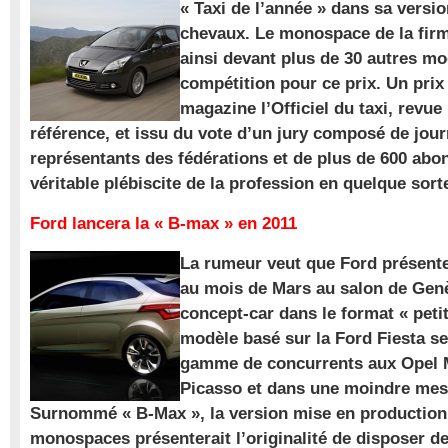
« Taxi de l’année » dans sa versio
chevaux. Le monospace de la firm
ainsi devant plus de 30 autres m
compétition pour ce prix. Un prix
magazine l’Officiel du taxi, revue
référence, et issu du vote d’un jury composé de jour
représentants des fédérations et de plus de 600 ab
véritable plébiscite de la profession en quelque sort
Ford lancera la « B-max » en 2011
La rumeur veut que Ford présente
au mois de Mars au salon de Gen
concept-car dans le format « pet
modèle basé sur la Ford Fiesta se
gamme de concurrents aux Opel M
Picasso et dans une moindre mes
Surnommé « B-Max », la version mise en production 
monospaces présenterait l’originalité de disposer de