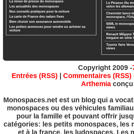
La revue de presse du monospace
Le Picasso élu m
Les actualités des monospaces
selon les alleman
Nos conseils pratiques pour la voiture
Chevrolet lance
La carte de France des radars fixes
monospace, l’Or
Bien choisir son assurance automobile
5008, le monospa
Les petites annonces pour vendre ou acheter sa
views
voiture
Renault Mégane 
megane en série l
Toyota Yaris Vers
views
Copyright 2009 -
Entrées (RSS)
|
Commentaires (RSS)
Arthemia
conçu
Monospaces.net est un blog qui a vocatio
monospaces ou des véhicules familia
pour la famille et pouvant offrir jus
catégories: les petits monospaces, l
et à la france, les ludospaces. Le