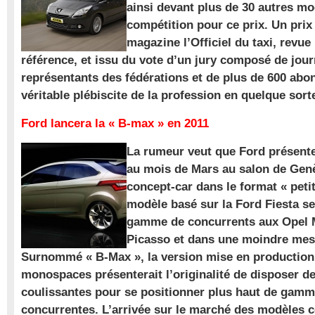
ainsi devant plus de 30 autres m
compétition pour ce prix. Un prix
magazine l’Officiel du taxi, revue
référence, et issu du vote d’un jury composé de jour
représentants des fédérations et de plus de 600 ab
véritable plébiscite de la profession en quelque sort
Ford lancera la « B-max » en 2011
La rumeur veut que Ford présente
au mois de Mars au salon de Gen
concept-car dans le format « pet
modèle basé sur la Ford Fiesta se
gamme de concurrents aux Opel M
Picasso et dans une moindre mes
Surnommé « B-Max », la version mise en production 
monospaces présenterait l’originalité de disposer de
coulissantes pour se positionner plus haut de gam
concurrentes. L’arrivée sur le marché des modèles