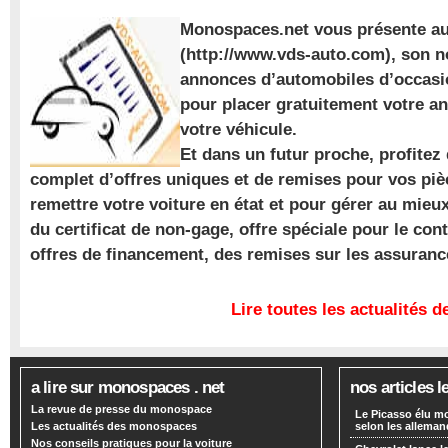
Monospaces.net vous présente au
(http://www.vds-auto.com), son n
annonces d’automobiles d’occasio
pour placer gratuitement votre a
votre véhicule.
Et dans un futur proche, profite
complet d’offres uniques et de remises pour vos piè
remettre votre voiture en état et pour gérer au mieu
du certificat de non-gage, offre spéciale pour le con
offres de financement, des remises sur les assuran
Lire toutes les actualités
a lire sur monospaces . net
nos articles l
La revue de presse du monospace
Le Picasso élu m
Les actualités des monospaces
selon les alleman
Nos conseils pratiques pour la voiture