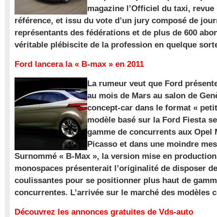
magazine l’Officiel du taxi, revue
référence, et issu du vote d’un jury composé de jour
représentants des fédérations et de plus de 600 ab
véritable plébiscite de la profession en quelque sort
Ford lancera la « B-max » en 2011
La rumeur veut que Ford présente
au mois de Mars au salon de Gen
concept-car dans le format « pet
modèle basé sur la Ford Fiesta se
gamme de concurrents aux Opel M
Picasso et dans une moindre mes
Surnommé « B-Max », la version mise en production 
monospaces présenterait l’originalité de disposer de
coulissantes pour se positionner plus haut de gam
concurrentes. L’arrivée sur le marché des modèles
Découvrez les annonces gratuites de Vds-auto