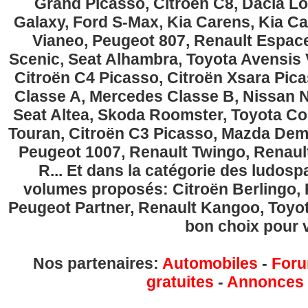
Grand Picasso, Citroën C8, Dacia Lo
Galaxy, Ford S-Max, Kia Carens, Kia C
Vianeo, Peugeot 807, Renault Espace
Scenic, Seat Alhambra, Toyota Avensis 
Citroën C4 Picasso, Citroën Xsara Pi
Classe A, Mercedes Classe B, Nissan No
Seat Altea, Skoda Roomster, Toyota Cor
Touran, Citroën C3 Picasso, Mazda Demi
Peugeot 1007, Renault Twingo, Renau
R... Et dans la catégorie des ludospa
volumes proposés: Citroën Berlingo, Fi
Peugeot Partner, Renault Kangoo, Toyota
bon choix pour v
Nos partenaires:
Automobiles
-
Foru
gratuites
-
Annonces g