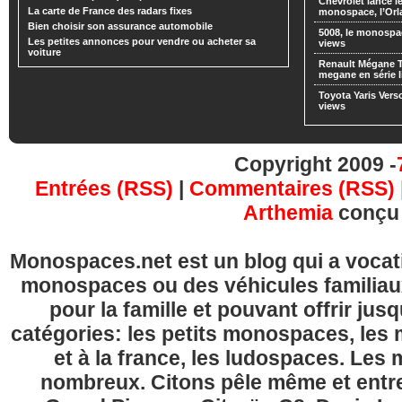
Chevrolet lance
La carte de France des radars fixes
monospace, l’Or
Bien choisir son assurance automobile
5008, le monospa
Les petites annonces pour vendre ou acheter sa
views
voiture
Renault Mégane 
megane en série l
Toyota Yaris Vers
views
Copyright 2009 -
Entrées (RSS)
|
Commentaires (RSS)
Arthemia
conçu
Monospaces.net est un blog qui a vocatio
monospaces ou des véhicules familia
pour la famille et pouvant offrir jus
catégories: les petits monospaces, l
et à la france, les ludospaces. Le
nombreux. Citons pêle même et entre