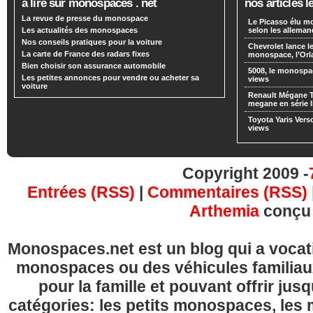
a lire sur monospaces . net
nos articles l
La revue de presse du monospace
Le Picasso élu m
Les actualités des monospaces
selon les alleman
Nos conseils pratiques pour la voiture
Chevrolet lance
La carte de France des radars fixes
monospace, l’Or
Bien choisir son assurance automobile
5008, le monospa
Les petites annonces pour vendre ou acheter sa
views
voiture
Renault Mégane 
megane en série l
Toyota Yaris Vers
views
Copyright 2009 -
Entrées (RSS)
|
Commentaires (RSS)
Arthemia
conçu
Monospaces.net est un blog qui a vocatio
monospaces ou des véhicules familia
pour la famille et pouvant offrir jus
catégories: les petits monospaces, l