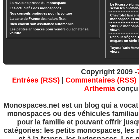
La revue de presse du monospace
Le Picasso élu m
Les actualités des monospaces
selon les alleman
Nos conseils pratiques pour la voiture
Chevrolet lance
La carte de France des radars fixes
monospace, l’Or
Bien choisir son assurance automobile
5008, le monospa
Les petites annonces pour vendre ou acheter sa
views
voiture
Renault Mégane 
megane en série l
Toyota Yaris Vers
views
Copyright 2009 -
Entrées (RSS)
|
Commentaires (RSS)
Arthemia
conçu
Monospaces.net est un blog qui a vocatio
monospaces ou des véhicules familia
pour la famille et pouvant offrir jus
catégories: les petits monospaces, l
et à la france, les ludospaces. Le