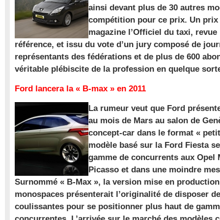
ainsi devant plus de 30 autres m
compétition pour ce prix. Un prix
magazine l’Officiel du taxi, revue
référence, et issu du vote d’un jury composé de jour
représentants des fédérations et de plus de 600 ab
véritable plébiscite de la profession en quelque sort
Ford lancera la « B-max » en 2011
La rumeur veut que Ford présente
au mois de Mars au salon de Gen
concept-car dans le format « pet
modèle basé sur la Ford Fiesta se
gamme de concurrents aux Opel M
Picasso et dans une moindre mes
Surnommé « B-Max », la version mise en production 
monospaces présenterait l’originalité de disposer de
coulissantes pour se positionner plus haut de gam
concurrentes. L’arrivée sur le marché des modèles