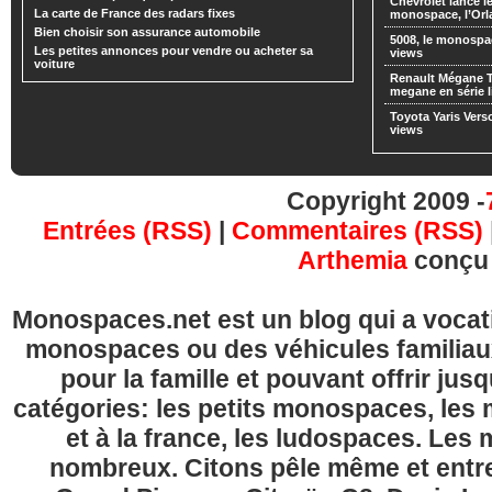
Chevrolet lance
La carte de France des radars fixes
monospace, l’Or
Bien choisir son assurance automobile
5008, le monospa
Les petites annonces pour vendre ou acheter sa
views
voiture
Renault Mégane 
megane en série l
Toyota Yaris Vers
views
Copyright 2009 -
Entrées (RSS)
|
Commentaires (RSS)
Arthemia
conçu
Monospaces.net est un blog qui a vocatio
monospaces ou des véhicules familia
pour la famille et pouvant offrir jus
catégories: les petits monospaces, l
et à la france, les ludospaces. Le
nombreux. Citons pêle même et entre