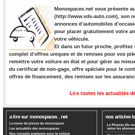
Monospaces.net vous présente au
(http://www.vds-auto.com), son n
annonces d’automobiles d’occasio
pour placer gratuitement votre a
votre véhicule.
Et dans un futur proche, profite
complet d’offres uniques et de remises pour vos piè
remettre votre voiture en état et pour gérer au mieu
du certificat de non-gage, offre spéciale pour le con
offres de financement, des remises sur les assuran
Lire toutes les actualités
a lire sur monospaces . net
nos articles l
La revue de presse du monospace
Le Picasso élu m
Les actualités des monospaces
selon les alleman
Nos conseils pratiques pour la voiture