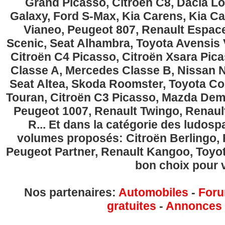
Grand Picasso, Citroën C8, Dacia Lo
Galaxy, Ford S-Max, Kia Carens, Kia C
Vianeo, Peugeot 807, Renault Espace
Scenic, Seat Alhambra, Toyota Avensis 
Citroën C4 Picasso, Citroën Xsara Pi
Classe A, Mercedes Classe B, Nissan No
Seat Altea, Skoda Roomster, Toyota Cor
Touran, Citroën C3 Picasso, Mazda Demi
Peugeot 1007, Renault Twingo, Renau
R... Et dans la catégorie des ludospa
volumes proposés: Citroën Berlingo, Fi
Peugeot Partner, Renault Kangoo, Toyota
bon choix pour v
Nos partenaires:
Automobiles
-
Foru
gratuites
-
Annonces g