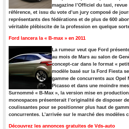
magazine l’Officiel du taxi, revue
référence, et issu du vote d’un jury composé de jour
représentants des fédérations et de plus de 600 ab
véritable plébiscite de la profession en quelque sort
Ford lancera la « B-max » en 2011
La rumeur veut que Ford présente
au mois de Mars au salon de Gen
concept-car dans le format « pet
modèle basé sur la Ford Fiesta se
gamme de concurrents aux Opel M
Picasso et dans une moindre mes
Surnommé « B-Max », la version mise en production 
monospaces présenterait l’originalité de disposer de
coulissantes pour se positionner plus haut de gam
concurrentes. L’arrivée sur le marché des modèles
Découvrez les annonces gratuites de Vds-auto