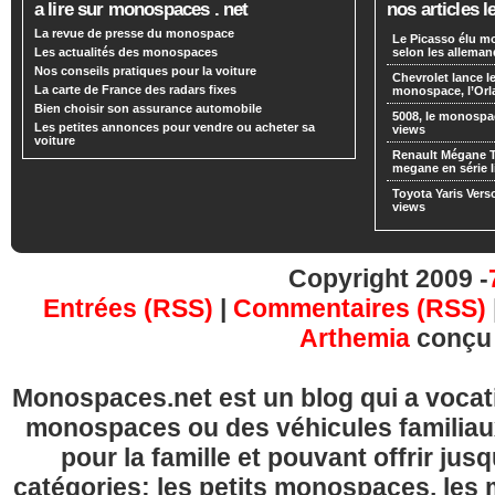
a lire sur monospaces . net
nos articles l
La revue de presse du monospace
Le Picasso élu m
Les actualités des monospaces
selon les alleman
Nos conseils pratiques pour la voiture
Chevrolet lance
La carte de France des radars fixes
monospace, l’Or
Bien choisir son assurance automobile
5008, le monospa
Les petites annonces pour vendre ou acheter sa
views
voiture
Renault Mégane 
megane en série l
Toyota Yaris Vers
views
Copyright 2009 -
Entrées (RSS)
|
Commentaires (RSS)
Arthemia
conçu
Monospaces.net est un blog qui a vocatio
monospaces ou des véhicules familia
pour la famille et pouvant offrir jus
catégories: les petits monospaces, l