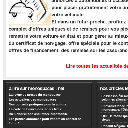
annonces d’automobiles d’occasio
pour placer gratuitement votre a
votre véhicule.
Et dans un futur proche, profite
complet d’offres uniques et de remises pour vos piè
remettre votre voiture en état et pour gérer au mieu
du certificat de non-gage, offre spéciale pour le con
offres de financement, des remises sur les assuran
Lire toutes les actualités
a lire sur monospaces . net
nos articles l
La revue de presse du monospace
Le Picasso élu m
Les actualités des monospaces
selon les alleman
Nos conseils pratiques pour la voiture
Chevrolet lance
La carte de France des radars fixes
monospace, l’Or
Bien choisir son assurance automobile
5008, le monospa
Les petites annonces pour vendre ou acheter sa
views
voiture
Renault Mégane 