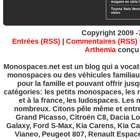
megane en série l
Toyota Yaris Vers
views
Copyright 2009 -
Entrées (RSS)
|
Commentaires (RSS)
Arthemia
conçu
Monospaces.net est un blog qui a vocatio
monospaces ou des véhicules familia
pour la famille et pouvant offrir jus
catégories: les petits monospaces, l
et à la france, les ludospaces. Le
nombreux. Citons pêle même et entre
Grand Picasso, Citroën C8, Dacia Lo
Galaxy, Ford S-Max, Kia Carens, Kia C
Vianeo, Peugeot 807, Renault Espace