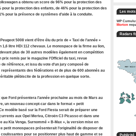
olkswagen a obtenu un score de 96% pour la protection des
 pour la protection des enfants, de 46% pour la protection des
Les mots
71% pour la présence de systèmes d’aide à la conduite.
WP Cumulus
Morton
requ
Radars fi
ugeot 5008 vient d’être élu du prix de « Taxi de l’année »
 1,6 litre HDi 112 chevaux. Le monospace de la firme au lion,
 devant plus de 30 autres modèles également en compétition
n prix remis par le magazine l’Officiel du taxi, revue
 de référence, et issu du vote d’un jury composé de
de représentants des fédérations et de plus de 600 abonnés au
ritable plébiscite de la profession en quelque sorte.
 que Ford présentera l’année prochaine au mois de Mars au
e, un nouveau concept-car dans le format « petit
e modèle basé sur la Ford Fiesta serait de préparer une
rrents aux Opel Meriva, Citroën C3 Picasso et dans une
 au Kia Venga. Surnommé « B-Max », la version mise en
e petit monospaces présenterait l’originalité de disposer de
s coulissantes pour se positionner plus haut de gamme et se
Publicité