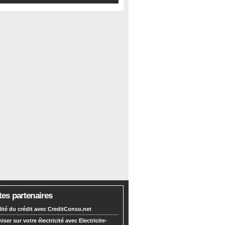
tes partenaires
lité du crédit avec CreditConso.net
ser sur votre électricité avec Electricite-