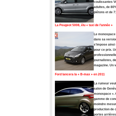
coulissantes V
adultes, de 80%
piétons et de 
La Peugeot 5008, élu « taxi de l’année »
Le monospace Pe
dans sa version
s’impose ainsi
pour ce prix. U
professionnelle
journalistes, 
magazine. Un vé
Ford lancera la « B-max » en 2011
La rumeur veut
salon de Genèv
monospace ». C
gamme de concu
moindre mesure
production de c
portes arrière