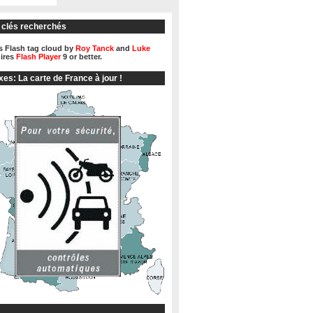
 clés recherchés
 Flash tag cloud by
Roy Tanck
and
Luke
ires
Flash Player
9 or better.
xes: La carte de France à jour !