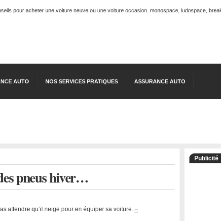
onseils pour acheter une voiture neuve ou une voiture occasion. monospace, ludospace, break, 
NCE AUTO
NOS SERVICES PRATIQUES
ASSURANCE AUTO
Publicité
des pneus hiver…
as attendre qu’il neige pour en équiper sa voiture.