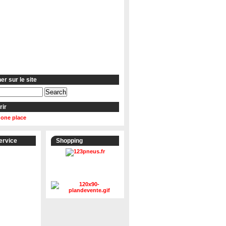
r sur le site
rir
 one place
ervice
Shopping