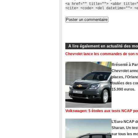
<a href="" title=""> <abbr title=
<cite> <code> <del datetime=""> <
A lire également en actualité des m
Chevrolet lance les commandes de son 
Rrésenté à Pari
Chevrolet ann
places, l’Orlan
foulées des com
15.990 euros.
Volkswagen: 5 étoiles aux tests NCAP po
L’Euro NCAP dé
Sharan. Un tes
sur tous les 