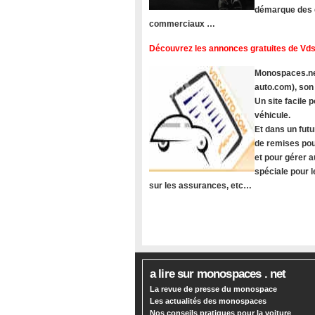
démarque des c
commerciaux …
Découvrez les annonces gratuites de Vds
Monospaces.net
auto.com), son
Un site facile
véhicule.
Et dans un futu
de remises pou
et pour gérer a
spéciale pour 
sur les assurances, etc…
a lire sur monospaces . net
La revue de presse du monospace
Les actualités des monospaces
Nos conseils pratiques pour la voiture