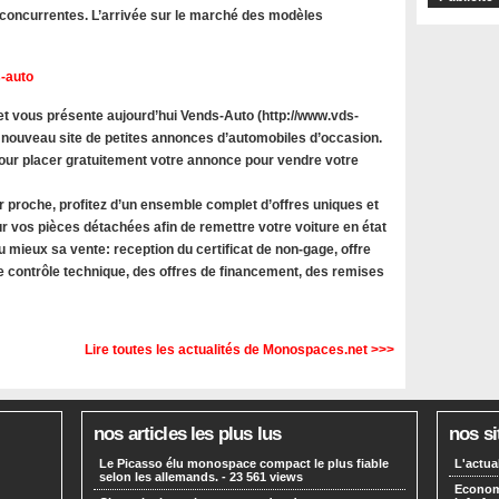
oncurrentes. L’arrivée sur le marché des modèles
-auto
 vous présente aujourd’hui Vends-Auto (http://www.vds-
 nouveau site de petites annonces d’automobiles d’occasion.
 pour placer gratuitement votre annonce pour vendre votre
r proche, profitez d’un ensemble complet d’offres uniques et
r vos pièces détachées afin de remettre votre voiture en état
u mieux sa vente: reception du certificat de non-gage, offre
le contrôle technique, des offres de financement, des remises
Lire toutes les actualités de Monospaces.net >>>
nos articles les plus lus
nos si
Le Picasso élu monospace compact le plus fiable
L'actua
selon les allemands.
- 23 561 views
Economi