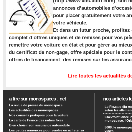
(http://www.vds-auto.com), son n
annonces d’automobiles d’occasio
pour placer gratuitement votre a
votre véhicule.
Et dans un futur proche, profite
complet d’offres uniques et de remises pour vos piè
remettre votre voiture en état et pour gérer au mieu
du certificat de non-gage, offre spéciale pour le con
offres de financement, des remises sur les assuran
Lire toutes les actualités
a lire sur monospaces . net
nos articles l
La revue de presse du monospace
Le Picasso élu m
Les actualités des monospaces
selon les alleman
Nos conseils pratiques pour la voiture
Chevrolet lance
La carte de France des radars fixes
monospace, l’Or
Bien choisir son assurance automobile
5008, le monospa
Les petites annonces pour vendre ou acheter sa
views