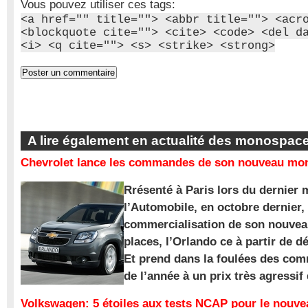
Vous pouvez utiliser ces tags:
<a href="" title=""> <abbr title=""> <acr
<blockquote cite=""> <cite> <code> <del d
<i> <q cite=""> <s> <strike> <strong>
A lire également en actualité des monospac
Chevrolet lance les commandes de son nouveau mon
Rrésenté à Paris lors du dernier 
l’Automobile, en octobre dernier,
commercialisation de son nouve
places, l’Orlando ce à partir de d
Et prend dans la foulées des com
de l’année à un prix très agressif
Volkswagen: 5 étoiles aux tests NCAP pour le nouv