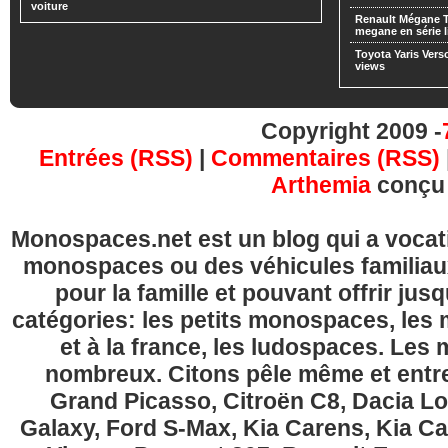
voiture
Renault Mégane 
megane en série l
Toyota Yaris Vers
views
Copyright 2009 -
Entrées (RSS)
|
Commentaires (RSS)
Arthemia
conçu
Monospaces.net est un blog qui a vocatio
monospaces ou des véhicules familia
pour la famille et pouvant offrir jus
catégories: les petits monospaces, l
et à la france, les ludospaces. Le
nombreux. Citons pêle même et entre
Grand Picasso, Citroën C8, Dacia Lo
Galaxy, Ford S-Max, Kia Carens, Kia C