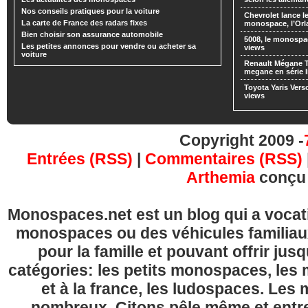
Nos conseils pratiques pour la voiture
Chevrolet lance
La carte de France des radars fixes
monospace, l’Or
Bien choisir son assurance automobile
5008, le monospa
Les petites annonces pour vendre ou acheter sa
views
voiture
Renault Mégane 
megane en série l
Toyota Yaris Vers
views
Copyright 2009 -
Entrées (RSS)
|
Commentaires (RSS)
Arthemia
conçu
Monospaces.net est un blog qui a vocatio
monospaces ou des véhicules familia
pour la famille et pouvant offrir jus
catégories: les petits monospaces, l
et à la france, les ludospaces. Le
nombreux. Citons pêle même et entre