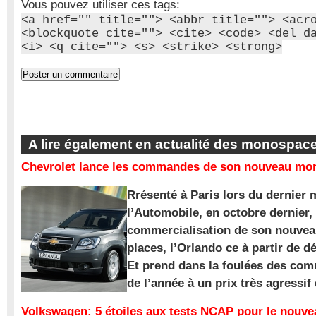
Vous pouvez utiliser ces tags:
<a href="" title=""> <abbr title=""> <acr
<blockquote cite=""> <cite> <code> <del d
<i> <q cite=""> <s> <strike> <strong>
A lire également en actualité des monospac
Chevrolet lance les commandes de son nouveau mon
Rrésenté à Paris lors du dernier 
l’Automobile, en octobre dernier,
commercialisation de son nouve
places, l’Orlando ce à partir de d
Et prend dans la foulées des com
de l’année à un prix très agressif
Volkswagen: 5 étoiles aux tests NCAP pour le nouv