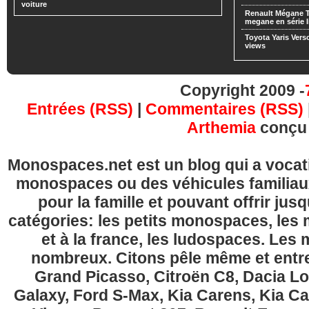
voiture
Renault Mégane 
megane en série l
Toyota Yaris Vers
views
Copyright 2009 -
Entrées (RSS)
|
Commentaires (RSS)
Arthemia
conçu
Monospaces.net est un blog qui a vocatio
monospaces ou des véhicules familia
pour la famille et pouvant offrir jus
catégories: les petits monospaces, l
et à la france, les ludospaces. Le
nombreux. Citons pêle même et entre
Grand Picasso, Citroën C8, Dacia Lo
Galaxy, Ford S-Max, Kia Carens, Kia C