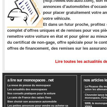
(http://www.vds-auto.com), son n
annonces d’automobiles d’occasio
pour placer gratuitement votre a
votre véhicule.
Et dans un futur proche, profite
complet d’offres uniques et de remises pour vos piè
remettre votre voiture en état et pour gérer au mieu
du certificat de non-gage, offre spéciale pour le con
offres de financement, des remises sur les assuran
Lire toutes les actualités
a lire sur monospaces . net
nos articles l
La revue de presse du monospace
Le Picasso élu m
Les actualités des monospaces
selon les alleman
Nos conseils pratiques pour la voiture
Chevrolet lance
La carte de France des radars fixes
monospace, l’Or
Bien choisir son assurance automobile
5008, le monospa
Les petites annonces pour vendre ou acheter sa
views