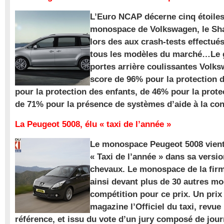
L’Euro NCAP décerne cinq étoile
monospace de Volkswagen, le Sha
lors des aux crash-tests effectué
tous les modèles du marché…Le
portes arrière coulissantes Volk
score de 96% pour la protection 
pour la protection des enfants, de 46% pour la prote
de 71% pour la présence de systèmes d’aide à la con
La Peugeot 5008, élu « taxi de l’année »
Le monospace Peugeot 5008 vient 
« Taxi de l’année » dans sa versio
chevaux. Le monospace de la firm
ainsi devant plus de 30 autres m
compétition pour ce prix. Un prix
magazine l’Officiel du taxi, revue
référence, et issu du vote d’un jury composé de jour