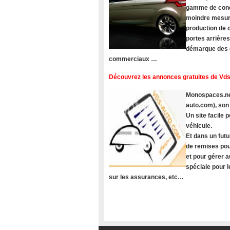
gamme de concu
moindre mesure
production de c
portes arrière
démarque des c
commerciaux …
Découvrez les annonces gratuites de Vds
Monospaces.net
auto.com), son
Un site facile
véhicule.
Et dans un futu
de remises pou
et pour gérer a
spéciale pour 
sur les assurances, etc…