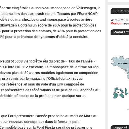
cerne cinq étoiles au nouveau monospace de Volkswagen, le
Les mots
t obtenu lors des aux crash-tests effectués par l’Euro NCAP
modèles du marché…Le grand monospace à portes arrière
WP Cumulus
Morton
requ
olkswagen a obtenu un score de 96% pour la protection des
 pour la protection des enfants, de 46% pour la protection des
Radars fi
71% pour la présence de systèmes d’aide à la conduite.
ugeot 5008 vient d’être élu du prix de « Taxi de l’année »
 1,6 litre HDi 112 chevaux. Le monospace de la firme au lion,
 devant plus de 30 autres modèles également en compétition
n prix remis par le magazine l’Officiel du taxi, revue
 de référence, et issu du vote d’un jury composé de
de représentants des fédérations et de plus de 600 abonnés au
ritable plébiscite de la profession en quelque sorte.
 que Ford présentera l’année prochaine au mois de Mars au
e, un nouveau concept-car dans le format « petit
e modèle basé sur la Ford Fiesta serait de préparer une
Publicité