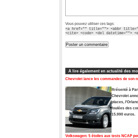
Vous pouvez utiliser ces tags:
<a href="" title=""> <abbr title=
<cite> <code> <del datetime=""> <
A lire également en actualité des m
Chevrolet lance les commandes de son 
Rrésenté à Pari
Chevrolet ann
places, l’Orlan
foulées des com
15.990 euros.
Volkswagen: 5 étoiles aux tests NCAP po