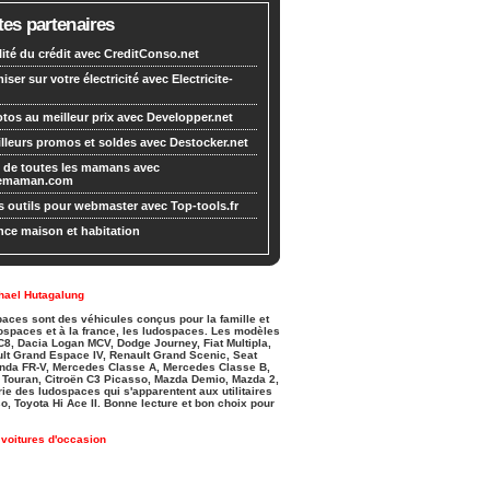
tes partenaires
lité du crédit avec CreditConso.net
ser sur votre électricité avec Electricite-
tos au meilleur prix avec Developper.net
lleurs promos et soldes avec Destocker.net
 de toutes les mamans avec
demaman.com
s outils pour webmaster avec Top-tools.fr
ce maison et habitation
hael Hutagalung
aces sont des véhicules conçus pour la famille et
ospaces et à la france, les ludospaces. Les modèles
8, Dacia Logan MCV, Dodge Journey, Fiat Multipla,
ult Grand Espace IV, Renault Grand Scenic, Seat
onda FR-V, Mercedes Classe A, Mercedes Classe B,
n Touran, Citroën C3 Picasso, Mazda Demio, Mazda 2,
e des ludospaces qui s'apparentent aux utilitaires
o, Toyota Hi Ace II. Bonne lecture et bon choix pour
voitures d'occasion