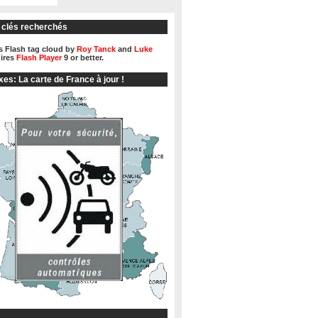
 clés recherchés
 Flash tag cloud by
Roy Tanck
and
Luke
ires
Flash Player
9 or better.
xes: La carte de France à jour !