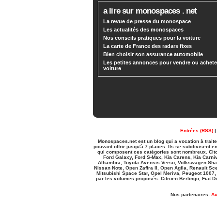
a lire sur monospaces . net
La revue de presse du monospace
Les actualités des monospaces
Nos conseils pratiques pour la voiture
La carte de France des radars fixes
Bien choisir son assurance automobile
Les petites annonces pour vendre ou achete
voiture
Entrées (RSS)
Monospaces.net est un blog qui a vocation à trai
pouvant offrir jusqu'à 7 places. Ils se subdivisen
qui composent ces catégories sont nombreux. Cito
Ford Galaxy, Ford S-Max, Kia Carens, Kia Carni
Alhambra, Toyota Avensis Verso, Volkswagen Shar
Nissan Note, Open Zafira II, Open Agila, Renault S
Mitsubishi Space Star, Opel Meriva, Peugeot 1007,
par les volumes proposés: Citroën Berlingo, Fiat Do
Nos partenaires:
Au