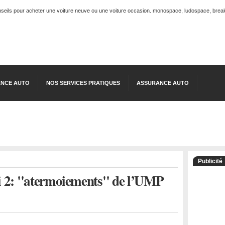
onseils pour acheter une voiture neuve ou une voiture occasion. monospace, ludospace, break, 
NCE AUTO
NOS SERVICES PRATIQUES
ASSURANCE AUTO
Publicité
si 2: "atermoiements" de l’UMP