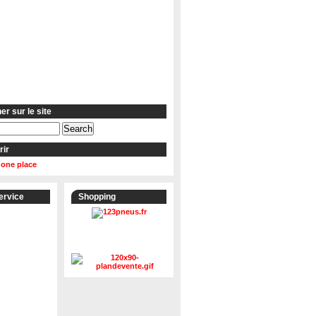
r sur le site
rir
 one place
ervice
Shopping