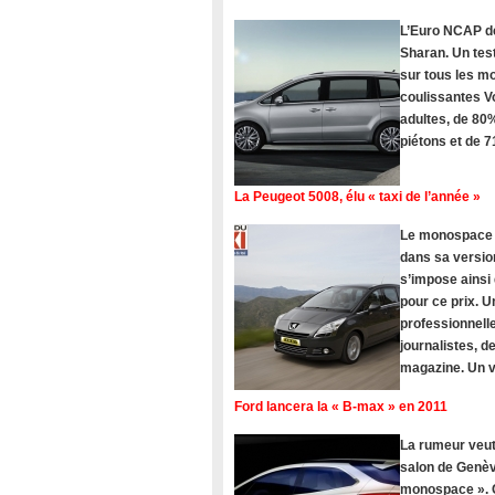
L’Euro NCAP dé
Sharan. Un tes
sur tous les 
coulissantes V
adultes, de 80%
piétons et de 
La Peugeot 5008, élu « taxi de l’année »
Le monospace Pe
dans sa version
s’impose ainsi
pour ce prix. U
professionnelle
journalistes, 
magazine. Un vé
Ford lancera la « B-max » en 2011
La rumeur veut
salon de Genèv
monospace ». C