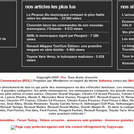
nos articles les plus lus
nos si
Le Picasso élu monospace compact le plus fiable
L'actua
selon les allemands.
- 23 560 views
Economi
Chevrolet lance les commandes de son nouveau
info.fr
monospace, l’Orlando
- 9 572 views
Vos pho
5008, le monospace signé par Peugeot
- 7 188
r sa
Les mei
views
Le blog
Renault Mégane TomTom Édition: une première
Trucs
megane en série limitée
- 5 855 views
Tous le
Toyota Yaris Verso, le ludospace malicieux
- 5 618
views
Assuran
Copyright 2009 -
7ko
. Tous droits réservés
|
Commentaires (RSS)
| Propulsé par Wordpress et inspiré du thème
Arthemia
conçu par
Mic
ter directement de tout ce qui parle des monospaces ou des véhicules familiaux. Les monosp
t en 4 grandes catégories: les petits monospaces, les monospaces compacts, les grands mon
ns pêle même et entre autres: Chrysler Grand Voyager, Citroën C4 Grand Picasso, Citroën C
val, Lancia Phedra, Mazda 5, Mercedes Benz Vianeo, Peugeot 807, Renault Espace IV, Rena
an, Chrysler PT Cruiser, Citroën C4 Picasso, Citroën Xsara Picasso, Ford Focus C-Max, H
cenic, Seat Altea, Skoda Roomster, Toyota Corolla Verso II, Volkwagen Golf Plus, Volkswage
 Renault Twingo, Renault Modus, Renault Grand Modus, Suzuki Wagon R... Et dans la catégori
blo, Fiat Fiorino, Fiat Idea, Ford Fusion, Peugeot Partner, Renault Kangoo, Toyota Yaris Vers
votre prochain véhicule !
tomobiles
-
Forum Tuning
-
Voiture occasion
-
annonces auto gratuites
-
Annonces gratuites 