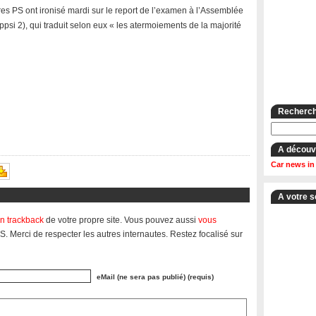
es PS ont ironisé mardi sur le report de l’examen à l’Assemblée
oppsi 2), qui traduit selon eux « les atermoiements de la majorité
Recherche
A découv
Car news in
A votre s
n trackback
de votre propre site. Vous pouvez aussi
vous
S. Merci de respecter les autres internautes. Restez focalisé sur
eMail (ne sera pas publié) (requis)