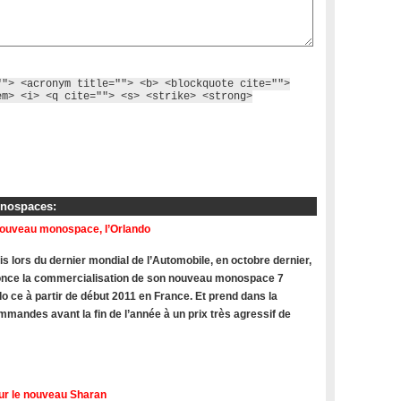
""> <acronym title=""> <b> <blockquote cite="">
em> <i> <q cite=""> <s> <strike> <strong>
onospaces:
nouveau monospace, l’Orlando
s lors du dernier mondial de l’Automobile, en octobre dernier,
once la commercialisation de son nouveau monospace 7
do ce à partir de début 2011 en France. Et prend dans la
mandes avant la fin de l’année à un prix très agressif de
ur le nouveau Sharan