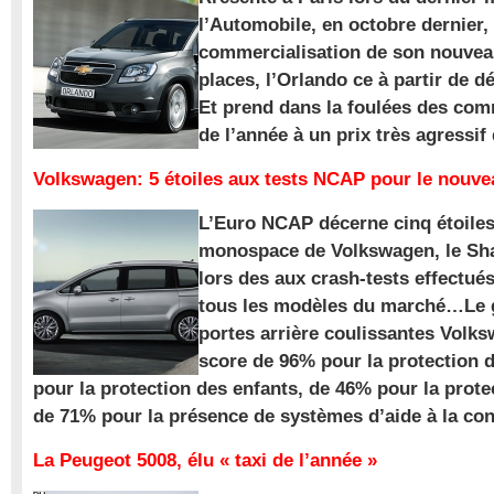
l’Automobile, en octobre dernier,
commercialisation de son nouve
places, l’Orlando ce à partir de d
Et prend dans la foulées des com
de l’année à un prix très agressif
Volkswagen: 5 étoiles aux tests NCAP pour le nouv
L’Euro NCAP décerne cinq étoile
monospace de Volkswagen, le Sha
lors des aux crash-tests effectué
tous les modèles du marché…Le
portes arrière coulissantes Volk
score de 96% pour la protection 
pour la protection des enfants, de 46% pour la prote
de 71% pour la présence de systèmes d’aide à la con
La Peugeot 5008, élu « taxi de l’année »