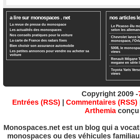
a lire sur monospaces . net
nos articles l
La revue de presse du monospace
Le Picasso élu m
Les actualités des monospaces
selon les alleman
Nos conseils pratiques pour la voiture
Chevrolet lance
La carte de France des radars fixes
monospace, l’Or
Bien choisir son assurance automobile
5008, le monospa
Les petites annonces pour vendre ou acheter sa
views
voiture
Renault Mégane 
megane en série l
Toyota Yaris Vers
views
Copyright 2009 -
Entrées (RSS)
|
Commentaires (RSS)
Arthemia
conçu
Monospaces.net est un blog qui a vocatio
monospaces ou des véhicules familia