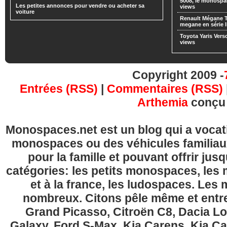
5008, le monospa
Les petites annonces pour vendre ou acheter sa
views
voiture
Renault Mégane 
megane en série l
Toyota Yaris Vers
views
Copyright 2009 -
Entrées (RSS)
|
Commentaires (RSS)
Arthemia
conçu
Monospaces.net est un blog qui a vocatio
monospaces ou des véhicules familia
pour la famille et pouvant offrir jus
catégories: les petits monospaces, l
et à la france, les ludospaces. Le
nombreux. Citons pêle même et entre
Grand Picasso, Citroën C8, Dacia Lo
Galaxy, Ford S-Max, Kia Carens, Kia C