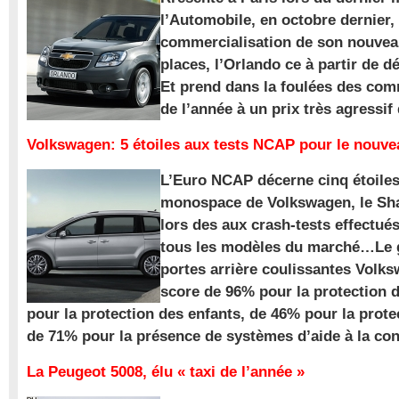
l’Automobile, en octobre dernier,
commercialisation de son nouve
places, l’Orlando ce à partir de d
Et prend dans la foulées des com
de l’année à un prix très agressif
Volkswagen: 5 étoiles aux tests NCAP pour le nouv
L’Euro NCAP décerne cinq étoile
monospace de Volkswagen, le Sha
lors des aux crash-tests effectué
tous les modèles du marché…Le
portes arrière coulissantes Volk
score de 96% pour la protection 
pour la protection des enfants, de 46% pour la prote
de 71% pour la présence de systèmes d’aide à la con
La Peugeot 5008, élu « taxi de l’année »