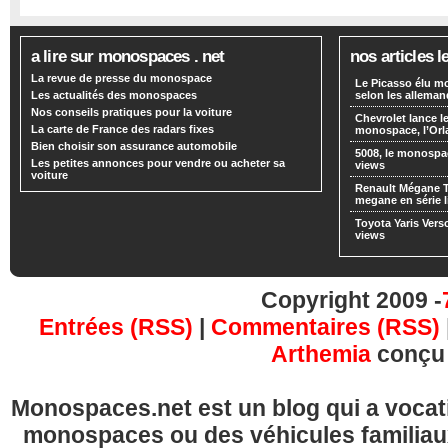
a lire sur monospaces . net
nos articles l
La revue de presse du monospace
Le Picasso élu m
Les actualités des monospaces
selon les alleman
Nos conseils pratiques pour la voiture
Chevrolet lance
La carte de France des radars fixes
monospace, l’Or
Bien choisir son assurance automobile
5008, le monospa
Les petites annonces pour vendre ou acheter sa
views
voiture
Renault Mégane 
megane en série l
Toyota Yaris Vers
views
Copyright 2009 -
Entrées (RSS)
|
Commentaires (RSS)
Arthemia
conçu
Monospaces.net est un blog qui a vocatio
monospaces ou des véhicules familia