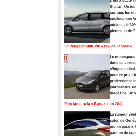
L’Euro NCAP dé
Sharan. Un tes
sur tous les 
coulissantes V
adultes, de 80%
piétons et de 
La Peugeot 5008, élu « taxi de l’année »
Le monospace Pe
dans sa version
s’impose ainsi
pour ce prix. U
professionnelle
journalistes, 
magazine. Un vé
Ford lancera la « B-max » en 2011
La rumeur veut
salon de Genèv
monospace ». C
gamme de concu