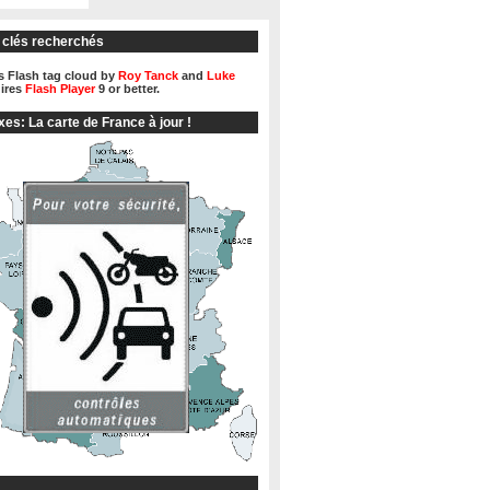
 clés recherchés
 Flash tag cloud by
Roy Tanck
and
Luke
ires
Flash Player
9 or better.
xes: La carte de France à jour !