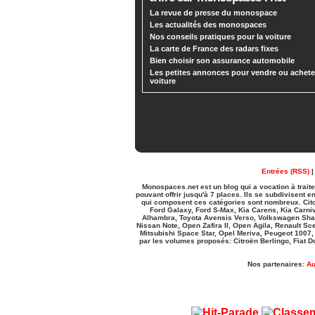
La revue de presse du monospace
Les actualités des monospaces
Nos conseils pratiques pour la voiture
La carte de France des radars fixes
Bien choisir son assurance automobile
Les petites annonces pour vendre ou achete
voiture
Entrées (RSS)
Monospaces.net est un blog qui a vocation à trai
pouvant offrir jusqu'à 7 places. Ils se subdivisen
qui composent ces catégories sont nombreux. Cito
Ford Galaxy, Ford S-Max, Kia Carens, Kia Carni
Alhambra, Toyota Avensis Verso, Volkswagen Shar
Nissan Note, Open Zafira II, Open Agila, Renault S
Mitsubishi Space Star, Opel Meriva, Peugeot 1007,
par les volumes proposés: Citroën Berlingo, Fiat Do
Nos partenaires:
Au