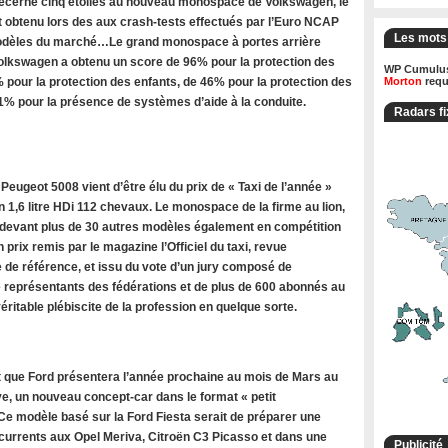
cerne cinq étoiles au nouveau monospace de Volkswagen, le
t obtenu lors des aux crash-tests effectués par l’Euro NCAP
Les mots
modèles du marché…Le grand monospace à portes arrière
olkswagen a obtenu un score de 96% pour la protection des
WP Cumulus
 pour la protection des enfants, de 46% pour la protection des
Morton
requ
71% pour la présence de systèmes d’aide à la conduite.
Radars fi
ugeot 5008 vient d’être élu du prix de « Taxi de l’année »
 1,6 litre HDi 112 chevaux. Le monospace de la firme au lion,
 devant plus de 30 autres modèles également en compétition
n prix remis par le magazine l’Officiel du taxi, revue
 de référence, et issu du vote d’un jury composé de
de représentants des fédérations et de plus de 600 abonnés au
ritable plébiscite de la profession en quelque sorte.
 que Ford présentera l’année prochaine au mois de Mars au
e, un nouveau concept-car dans le format « petit
e modèle basé sur la Ford Fiesta serait de préparer une
rrents aux Opel Meriva, Citroën C3 Picasso et dans une
Publicité