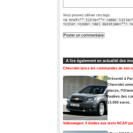
Vous pouvez utiliser ces tags:
<a href="" title=""> <abbr title=
<cite> <code> <del datetime=""> <
A lire également en actualité des m
Chevrolet lance les commandes de son 
Rrésenté à Pari
Chevrolet ann
places, l’Orlan
foulées des com
15.990 euros.
Volkswagen: 5 étoiles aux tests NCAP po