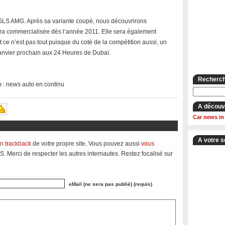
 SLS AMG. Après sa variante coupé, nous découvrirons
era commercialisée dès l’année 2011. Elle sera également
 ce n’est pas tout puisque du coté de la compétition aussi, un
anvier prochain aux 24 Heures de Dubaï.
Recherche
m : news auto en continu
A découv
Car news in
A votre s
n trackback
de votre propre site. Vous pouvez aussi
vous
S. Merci de respecter les autres internautes. Restez focalisé sur
eMail (ne sera pas publié) (requis)