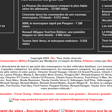
Le Picasso élu monospace compact le plus fiable
L'actua
selon les allemands.
- 23 560 views
Economi
Chevrolet lance les commandes de son nouveau
info.fr
monospace, l’Orlando
- 9 572 views
Vos pho
5008, le monospace signé par Peugeot
- 7 188
r sa
Les mei
views
Le blog
Renault Mégane TomTom Édition: une première
Trucs
megane en série limitée
- 5 855 views
Tous le
Toyota Yaris Verso, le ludospace malicieux
- 5 618
views
Assuran
Copyright 2009 -
7ko
. Tous droits réservés
|
Commentaires (RSS)
| Propulsé par Wordpress et inspiré du thème
Arthemia
conçu par
Mic
ter directement de tout ce qui parle des monospaces ou des véhicules familiaux. Les monosp
t en 4 grandes catégories: les petits monospaces, les monospaces compacts, les grands mon
ns pêle même et entre autres: Chrysler Grand Voyager, Citroën C4 Grand Picasso, Citroën C
val, Lancia Phedra, Mazda 5, Mercedes Benz Vianeo, Peugeot 807, Renault Espace IV, Rena
an, Chrysler PT Cruiser, Citroën C4 Picasso, Citroën Xsara Picasso, Ford Focus C-Max, H
cenic, Seat Altea, Skoda Roomster, Toyota Corolla Verso II, Volkwagen Golf Plus, Volkswage
 Renault Twingo, Renault Modus, Renault Grand Modus, Suzuki Wagon R... Et dans la catégori
blo, Fiat Fiorino, Fiat Idea, Ford Fusion, Peugeot Partner, Renault Kangoo, Toyota Yaris Vers
votre prochain véhicule !
tomobiles
-
Forum Tuning
-
Voiture occasion
-
annonces auto gratuites
-
Annonces gratuites 