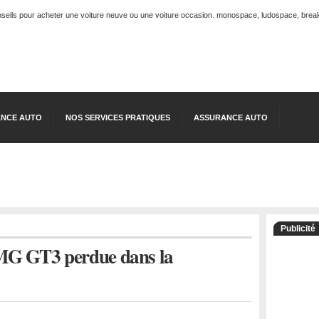
onseils pour acheter une voiture neuve ou une voiture occasion. monospace, ludospace, break, 
NCE AUTO
NOS SERVICES PRATIQUES
ASSURANCE AUTO
Publicité
G GT3 perdue dans la