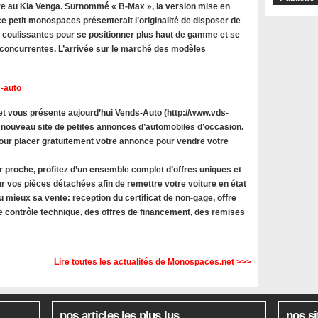
 au Kia Venga. Surnommé « B-Max », la version mise en
e petit monospaces présenterait l’originalité de disposer de
s coulissantes pour se positionner plus haut de gamme et se
oncurrentes. L’arrivée sur le marché des modèles
-auto
 vous présente aujourd’hui Vends-Auto (http://www.vds-
 nouveau site de petites annonces d’automobiles d’occasion.
 pour placer gratuitement votre annonce pour vendre votre
r proche, profitez d’un ensemble complet d’offres uniques et
r vos pièces détachées afin de remettre votre voiture en état
u mieux sa vente: reception du certificat de non-gage, offre
le contrôle technique, des offres de financement, des remises
Lire toutes les actualités de Monospaces.net >>>
nos articles les plus lus
nos si