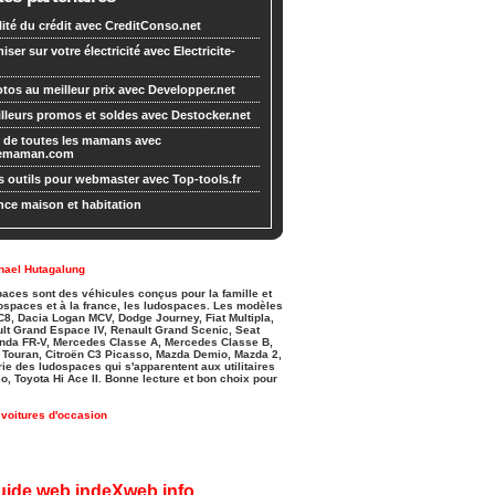
lité du crédit avec CreditConso.net
ser sur votre électricité avec Electricite-
tos au meilleur prix avec Developper.net
lleurs promos et soldes avec Destocker.net
 de toutes les mamans avec
demaman.com
s outils pour webmaster avec Top-tools.fr
ce maison et habitation
hael Hutagalung
aces sont des véhicules conçus pour la famille et
ospaces et à la france, les ludospaces. Les modèles
8, Dacia Logan MCV, Dodge Journey, Fiat Multipla,
ult Grand Espace IV, Renault Grand Scenic, Seat
onda FR-V, Mercedes Classe A, Mercedes Classe B,
n Touran, Citroën C3 Picasso, Mazda Demio, Mazda 2,
e des ludospaces qui s'apparentent aux utilitaires
o, Toyota Hi Ace II. Bonne lecture et bon choix pour
voitures d'occasion