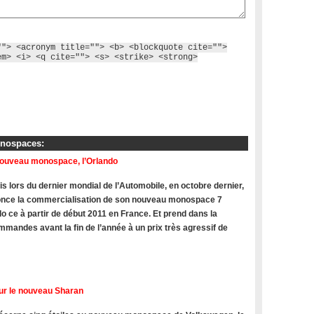
""> <acronym title=""> <b> <blockquote cite="">
em> <i> <q cite=""> <s> <strike> <strong>
onospaces:
nouveau monospace, l’Orlando
s lors du dernier mondial de l’Automobile, en octobre dernier,
once la commercialisation de son nouveau monospace 7
do ce à partir de début 2011 en France. Et prend dans la
mandes avant la fin de l’année à un prix très agressif de
ur le nouveau Sharan