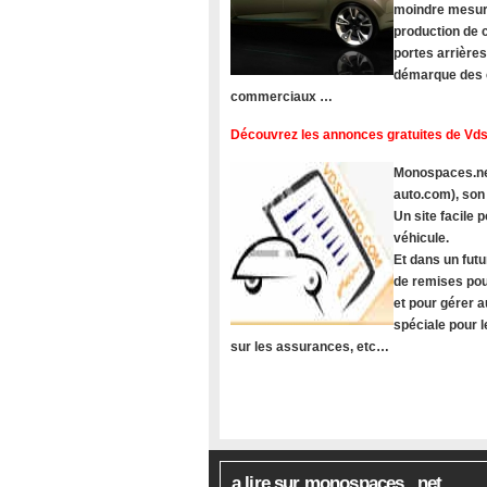
moindre mesure
production de c
portes arrière
démarque des c
commerciaux …
Découvrez les annonces gratuites de Vds
Monospaces.net
auto.com), son
Un site facile
véhicule.
Et dans un futu
de remises pou
et pour gérer a
spéciale pour 
sur les assurances, etc…
a lire sur monospaces . net