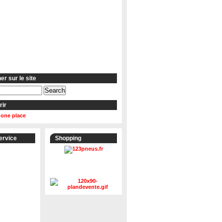
r sur le site
rir
 one place
ervice
Shopping