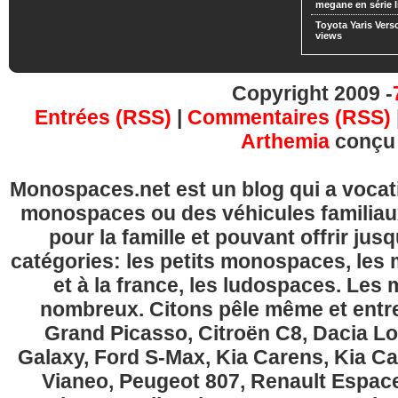
megane en série l
Toyota Yaris Vers
views
Copyright 2009 -
Entrées (RSS)
|
Commentaires (RSS)
Arthemia
conçu
Monospaces.net est un blog qui a vocatio
monospaces ou des véhicules familia
pour la famille et pouvant offrir jus
catégories: les petits monospaces, l
et à la france, les ludospaces. Le
nombreux. Citons pêle même et entre
Grand Picasso, Citroën C8, Dacia Lo
Galaxy, Ford S-Max, Kia Carens, Kia C
Vianeo, Peugeot 807, Renault Espace