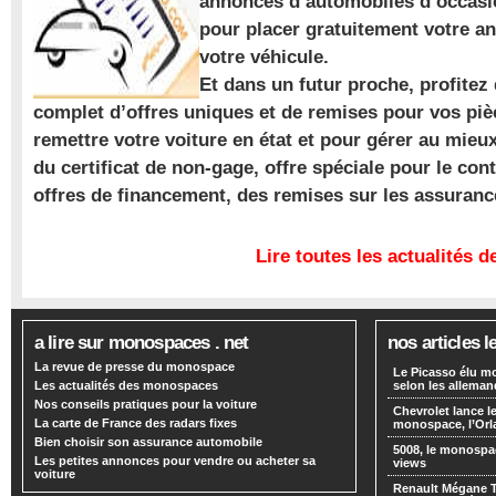
annonces d’automobiles d’occasio
pour placer gratuitement votre a
votre véhicule.
Et dans un futur proche, profite
complet d’offres uniques et de remises pour vos piè
remettre votre voiture en état et pour gérer au mieu
du certificat de non-gage, offre spéciale pour le con
offres de financement, des remises sur les assuran
Lire toutes les actualités
a lire sur monospaces . net
nos articles l
La revue de presse du monospace
Le Picasso élu m
Les actualités des monospaces
selon les alleman
Nos conseils pratiques pour la voiture
Chevrolet lance
La carte de France des radars fixes
monospace, l’Or
Bien choisir son assurance automobile
5008, le monospa
Les petites annonces pour vendre ou acheter sa
views
voiture
Renault Mégane 