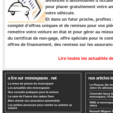
annonces d’automobiles d’occasio
pour placer gratuitement votre a
votre véhicule.
Et dans un futur proche, profite
complet d’offres uniques et de remises pour vos piè
remettre votre voiture en état et pour gérer au mieu
du certificat de non-gage, offre spéciale pour le con
offres de financement, des remises sur les assuran
Lire toutes les actualités
a lire sur monospaces . net
nos articles l
La revue de presse du monospace
Le Picasso élu m
Les actualités des monospaces
selon les alleman
Nos conseils pratiques pour la voiture
Chevrolet lance
La carte de France des radars fixes
monospace, l’Or
Bien choisir son assurance automobile
5008, le monospa
Les petites annonces pour vendre ou acheter sa
views
voiture
Renault Mégane 