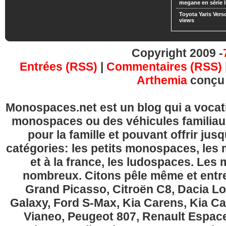
megane en série l
Toyota Yaris Vers
views
Copyright 2009 -
Entrées (RSS)
|
Commentaires (RSS)
Arthemia
conçu
Monospaces.net est un blog qui a vocatio
monospaces ou des véhicules familia
pour la famille et pouvant offrir jus
catégories: les petits monospaces, l
et à la france, les ludospaces. Le
nombreux. Citons pêle même et entre
Grand Picasso, Citroën C8, Dacia Lo
Galaxy, Ford S-Max, Kia Carens, Kia C
Vianeo, Peugeot 807, Renault Espace