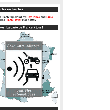
 clés recherchés
 Flash tag cloud by
Roy Tanck
and
Luke
ires
Flash Player
9 or better.
xes: La carte de France à jour !