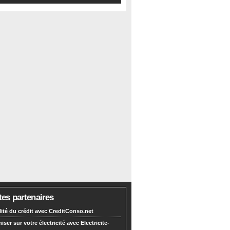
tes partenaires
lité du crédit avec CreditConso.net
ser sur votre électricité avec Electricite-