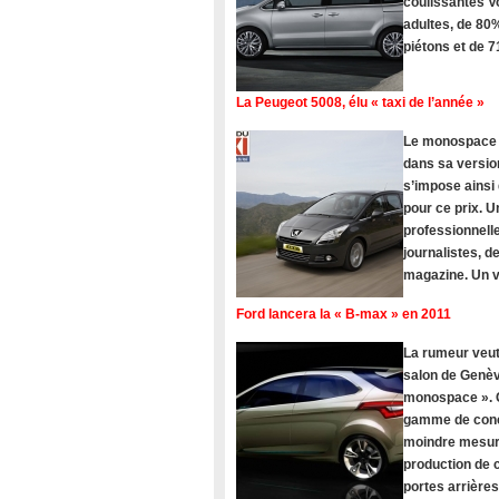
coulissantes V
adultes, de 80%
piétons et de 
La Peugeot 5008, élu « taxi de l’année »
Le monospace Pe
dans sa version
s’impose ainsi
pour ce prix. U
professionnelle
journalistes, 
magazine. Un vé
Ford lancera la « B-max » en 2011
La rumeur veut
salon de Genèv
monospace ». C
gamme de concu
moindre mesure
production de c
portes arrière