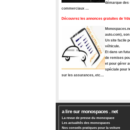
démarque des c
commerciaux …
Découvrez les annonces gratuites de Vds
Monospaces.net
auto.com), son
Un site facile
véhicule.
Et dans un futu
de remises pou
et pour gérer a
spéciale pour 
sur les assurances, etc…
a lire sur monospaces . net
La revue de presse du monospace
Les actualités des monospaces
Nos conseils pratiques pour la voiture