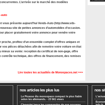
oncurrentes. L’arrivée sur le marché des modèles
-auto
 vous présente aujourd’hui Vends-Auto (http://www.vds-
 nouveau site de petites annonces d’automobiles d’occasion.
 pour placer gratuitement votre annonce pour vendre votre
r proche, profitez d’un ensemble complet d’offres uniques et
r vos pièces détachées afin de remettre votre voiture en état
u mieux sa vente: reception du certificat de non-gage, offre
le contrôle technique, des offres de financement, des remises
Lire toutes les actualités de Monospaces.net >>>
nos articles les plus lus
nos si
Le Picasso élu monospace compact le plus fiable
L'actua
selon les allemands.
- 23 561 views
Economi
Chevrolet lance les commandes de son nouveau
info.fr