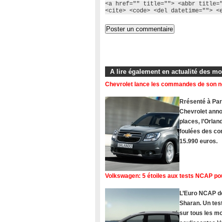
<a href="" title=""> <abbr title=
<cite> <code> <del datetime=""> <
A lire également en actualité des m
Chevrolet lance les commandes de son 
Rrésenté à Pari
Chevrolet ann
places, l’Orlan
foulées des com
15.990 euros.
Volkswagen: 5 étoiles aux tests NCAP po
L’Euro NCAP dé
Sharan. Un tes
sur tous les 