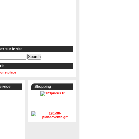
r sur le site
rir
 one place
ervice
Shopping