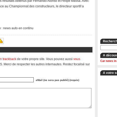
es résultats obtenus par Fernando Alonso et Felipe Massa. Avec
ace au Championnat des constructeurs, le directeur sportif a
m : news auto en continu
Recherche
A découv
n trackback
de votre propre site. Vous pouvez aussi
vous
Car news in
S. Merci de respecter les autres internautes. Restez focalisé sur
A votre s
eMail (ne sera pas publié) (requis)