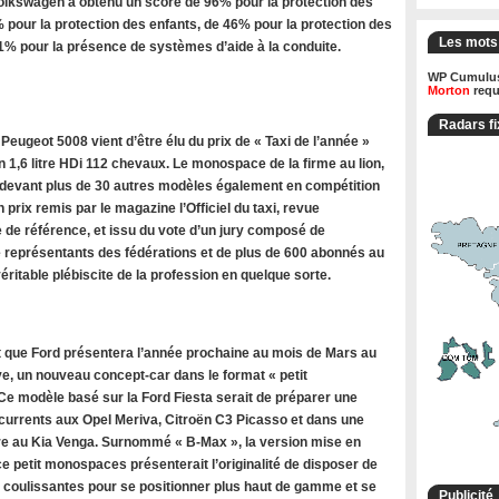
olkswagen a obtenu un score de 96% pour la protection des
 pour la protection des enfants, de 46% pour la protection des
Les mots
71% pour la présence de systèmes d’aide à la conduite.
WP Cumulus
Morton
requ
Radars fi
ugeot 5008 vient d’être élu du prix de « Taxi de l’année »
 1,6 litre HDi 112 chevaux. Le monospace de la firme au lion,
 devant plus de 30 autres modèles également en compétition
n prix remis par le magazine l’Officiel du taxi, revue
 de référence, et issu du vote d’un jury composé de
de représentants des fédérations et de plus de 600 abonnés au
ritable plébiscite de la profession en quelque sorte.
 que Ford présentera l’année prochaine au mois de Mars au
e, un nouveau concept-car dans le format « petit
e modèle basé sur la Ford Fiesta serait de préparer une
rrents aux Opel Meriva, Citroën C3 Picasso et dans une
 au Kia Venga. Surnommé « B-Max », la version mise en
e petit monospaces présenterait l’originalité de disposer de
s coulissantes pour se positionner plus haut de gamme et se
Publicité