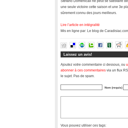
Stefano Domenicali ne peut se satisfaire d
une seule victoire cette saison et une 3e pl
sûrement connu des jours meilleurs.
Lire l’article en intégralité
Mis en ligne par: Le blog de Caradisiac.co
Laissez un avis!
Ajoutez votre commentaire ci dessous, ou
u
abonner à ces commentaires
via un flux RS
le sujet. Pas de spam.
Nom (requis)
Vous pouvez utiliser ces tags: