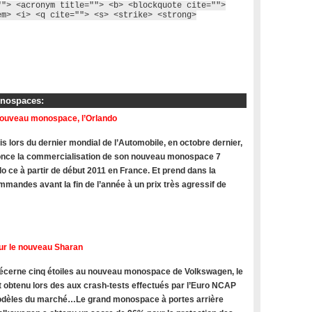
""> <acronym title=""> <b> <blockquote cite="">
em> <i> <q cite=""> <s> <strike> <strong>
onospaces:
nouveau monospace, l’Orlando
s lors du dernier mondial de l’Automobile, en octobre dernier,
once la commercialisation de son nouveau monospace 7
do ce à partir de début 2011 en France. Et prend dans la
mandes avant la fin de l’année à un prix très agressif de
ur le nouveau Sharan
cerne cinq étoiles au nouveau monospace de Volkswagen, le
t obtenu lors des aux crash-tests effectués par l’Euro NCAP
modèles du marché…Le grand monospace à portes arrière