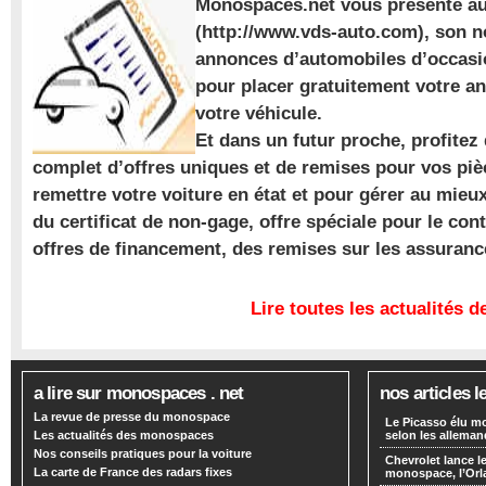
Monospaces.net vous présente au
(http://www.vds-auto.com), son n
annonces d’automobiles d’occasio
pour placer gratuitement votre a
votre véhicule.
Et dans un futur proche, profite
complet d’offres uniques et de remises pour vos piè
remettre votre voiture en état et pour gérer au mieu
du certificat de non-gage, offre spéciale pour le con
offres de financement, des remises sur les assuran
Lire toutes les actualités
a lire sur monospaces . net
nos articles l
La revue de presse du monospace
Le Picasso élu m
Les actualités des monospaces
selon les alleman
Nos conseils pratiques pour la voiture
Chevrolet lance
La carte de France des radars fixes
monospace, l’Or