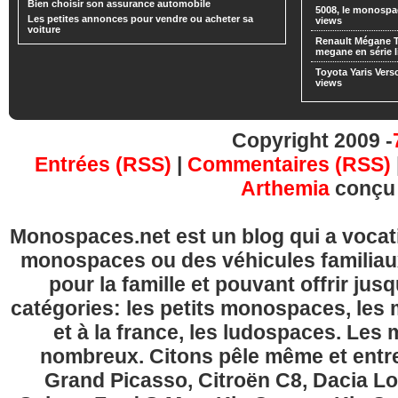
Bien choisir son assurance automobile
5008, le monospa
Les petites annonces pour vendre ou acheter sa
views
voiture
Renault Mégane 
megane en série l
Toyota Yaris Vers
views
Copyright 2009 -
Entrées (RSS)
|
Commentaires (RSS)
Arthemia
conçu
Monospaces.net est un blog qui a vocatio
monospaces ou des véhicules familia
pour la famille et pouvant offrir jus
catégories: les petits monospaces, l
et à la france, les ludospaces. Le
nombreux. Citons pêle même et entre
Grand Picasso, Citroën C8, Dacia Lo